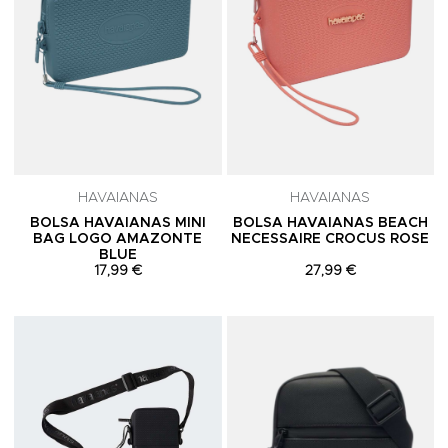
HAVAIANAS
HAVAIANAS
BOLSA HAVAIANAS MINI
BOLSA HAVAIANAS BEACH
BAG LOGO AMAZONTE
NECESSAIRE CROCUS ROSE
BLUE
17,99 €
27,99 €
Adicionar aos Favoritos
A