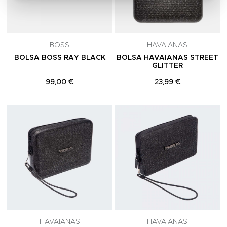
BOSS
HAVAIANAS
BOLSA BOSS RAY BLACK
BOLSA HAVAIANAS STREET
GLITTER
99,00 €
23,99 €
Adicionar aos Favoritos
A
HAVAIANAS
HAVAIANAS