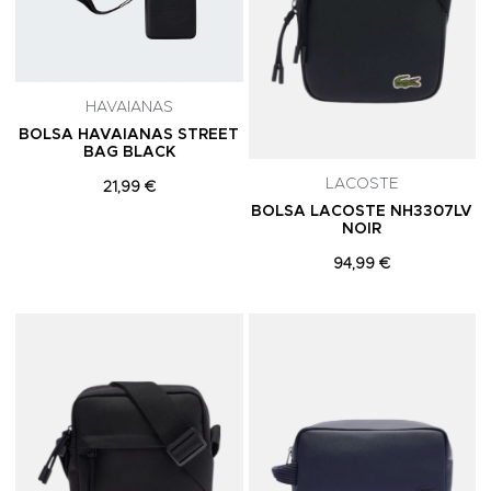
HAVAIANAS
BOLSA HAVAIANAS STREET
BAG BLACK
LACOSTE
21,99 €
BOLSA LACOSTE NH3307LV
NOIR
94,99 €
Adicionar aos Favoritos
A