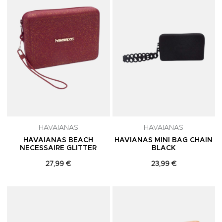
HAVAIANAS
HAVAIANAS
HAVAIANAS BEACH
HAVIANAS MINI BAG CHAIN
NECESSAIRE GLITTER
BLACK
27,99 €
23,99 €
Adicionar aos Favoritos
A