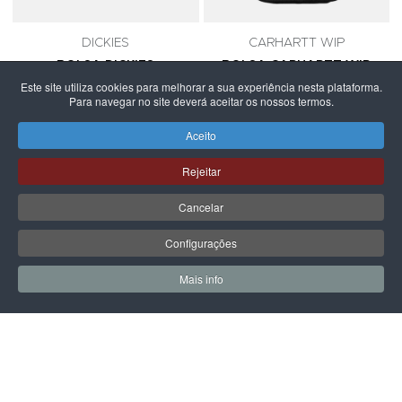
DICKIES
CARHARTT WIP
BOLSA DICKIES
BOLSA CARHARTT WIP
MOREAUVILLE BLACK
ESSENTIALS BLACK
Este site utiliza cookies para melhorar a sua experiência nesta plataforma.
Para navegar no site deverá aceitar os nossos termos.
34,99 €
49,00 €
Aceito
Rejeitar
PÁGINA SEGUINTE
Cancelar
Configurações
Mais info
0
0
Meus Favoritos
Carrin
LPOINT GROUP