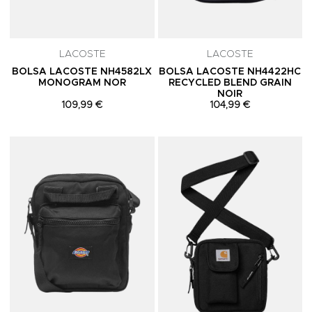
LACOSTE
LACOSTE
BOLSA LACOSTE NH4582LX
BOLSA LACOSTE NH4422HC
MONOGRAM NOR
RECYCLED BLEND GRAIN
NOIR
109,99 €
104,99 €
Adicionar aos Favoritos
A