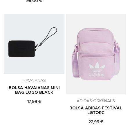
99,00 €
Adicionar aos Favoritos
A
HAVAIANAS
BOLSA HAVAIANAS MINI
BAG LOGO BLACK
ADIDAS ORIGINALS
17,99 €
BOLSA ADIDAS FESTIVAL
LGTORC
22,99 €