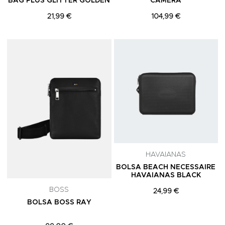
BAG PLUS GLITTER GOLDEN
CAMERA
21,99 €
104,99 €
Adicionar aos Favoritos
A
HAVAIANAS
BOLSA BEACH NECESSAIRE
HAVAIANAS BLACK
BOSS
24,99 €
BOLSA BOSS RAY