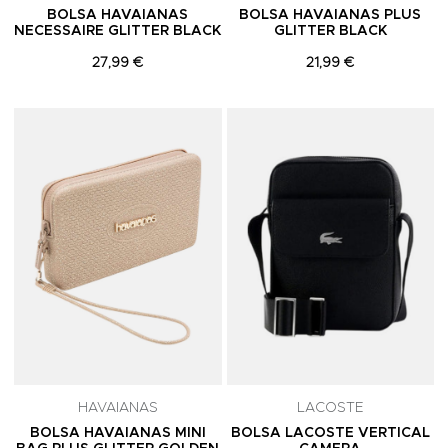
BOLSA HAVAIANAS
BOLSA HAVAIANAS PLUS
NECESSAIRE GLITTER BLACK
GLITTER BLACK
27,99 €
21,99 €
Adicionar aos Favoritos
A
HAVAIANAS
LACOSTE
BOLSA HAVAIANAS MINI
BOLSA LACOSTE VERTICAL