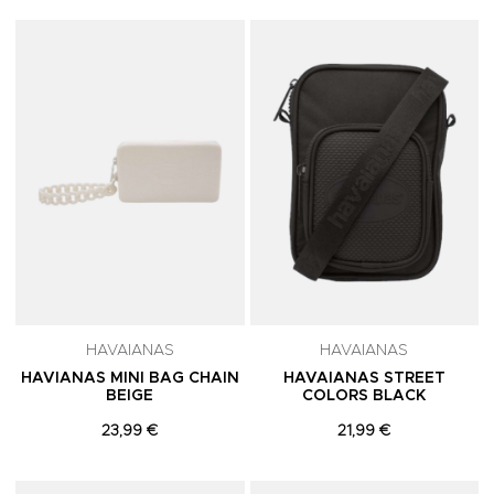
Adicionar aos Favoritos
A
HAVAIANAS
HAVAIANAS
HAVIANAS MINI BAG CHAIN
HAVAIANAS STREET
BEIGE
COLORS BLACK
23,99 €
21,99 €