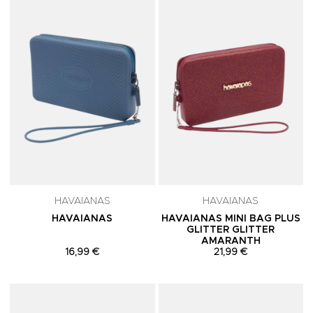
Adicionar aos Favoritos
A
HAVAIANAS
HAVAIANAS
HAVAIANAS
HAVAIANAS MINI BAG PLUS
GLITTER GLITTER
AMARANTH
16,99 €
21,99 €
Adicionar aos Favoritos
A