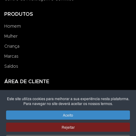
PRODUTOS
Homem
Mulher
Criança
Marcas
Saldos
ÁREA DE CLIENTE
Iniciar Sessão
Este site utiliza cookies para melhorar a sua experiência nesta plataforma.
Para navegar no site deverá aceitar os nossos termos.
Criar uma Conta
Encomendas
Aceito
Rejeitar
Direitos de autor © 2026 Grupo Lpoint® Footwear & Co.. Todos os
direitos reservados.