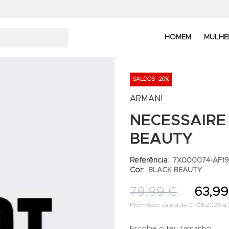
HOMEM
MULHE
SALDOS -20%
ARMANI
NECESSAIRE
BEAUTY
Referência:
7X000074-AF19
Cor:
BLACK BEAUTY
79,99 €
63,99
Promoção válida de 01-08-2026 a 