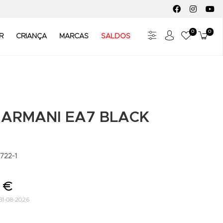
FACEBOOK SOC
INSTAGR
YO
0
0
Meus Fav
Carr
R
CRIANÇA
MARCAS
SALDOS
 ARMANI EA7 BLACK
722-1
 €
31-08-2026