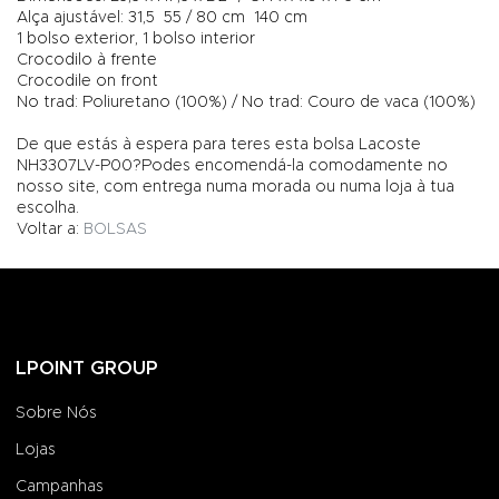
Alça ajustável: 31,5  55 / 80 cm  140 cm
1 bolso exterior, 1 bolso interior
Crocodilo à frente
Crocodile on front
No trad: Poliuretano (100%) / No trad: Couro de vaca (100%)
De que estás à espera para teres esta bolsa Lacoste
NH3307LV-P00?Podes encomendá-la comodamente no
nosso site, com entrega numa morada ou numa loja à tua
escolha.
Voltar a:
BOLSAS
LPOINT GROUP
Sobre Nós
Lojas
Campanhas