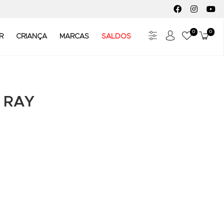
FACEBOOK SOC
INSTAGR
YO
0
0
Meus Fav
Carr
R
CRIANÇA
MARCAS
SALDOS
 RAY