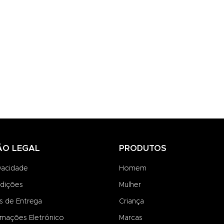
ÃO LEGAL
PRODUTOS
ivacidade
Homem
dições
Mulher
s de Entrega
Criança
amações Eletrónico
Marcas