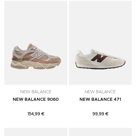
Adicionar aos Favoritos
A
NEW BALANCE
NEW BALANCE
NEW BALANCE 9060
NEW BALANCE 471
154,99 €
99,99 €
Adicionar aos Favoritos
A