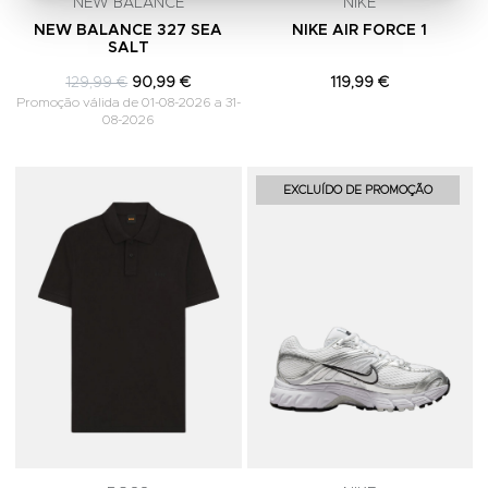
NEW BALANCE
NIKE
NEW BALANCE 327 SEA
NIKE AIR FORCE 1
SALT
129,99 €
90,99 €
119,99 €
Promoção válida de 01-08-2026 a 31-
08-2026
Adicionar aos Favoritos
A
EXCLUÍDO DE PROMOÇÃO