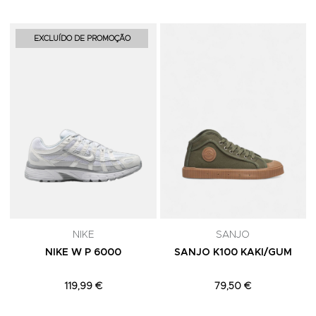
Adicionar aos Favoritos
A
EXCLUÍDO DE PROMOÇÃO
NIKE
SANJO
NIKE W P 6000
SANJO K100 KAKI/GUM
119,99 €
79,50 €