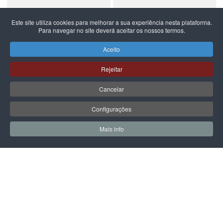
Este site utiliza cookies para melhorar a sua experiência nesta plataforma.
Para navegar no site deverá aceitar os nossos termos.
NEW BALANCE
NEW BALANCE
NEW BALANCE 740
NEW BALANCE 740
Aceito
99,99 €
59,99 €
Rejeitar
Cancelar
Configurações
PÁGINA SEGUINTE
Mais info
0
0
Meus Favoritos
Carrin