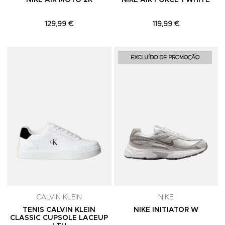
NIKE AIR MOTO 2K
NIKE AIR FORCE 1 WHITE
129,99 €
119,99 €
Adicionar aos Favoritos
A
EXCLUÍDO DE PROMOÇÃO
CALVIN KLEIN
NIKE
TENIS CALVIN KLEIN
NIKE INITIATOR W
CLASSIC CUPSOLE LACEUP