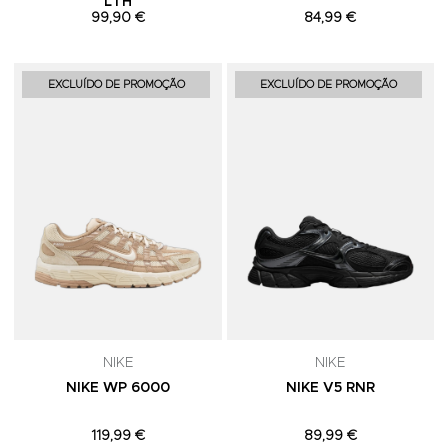
LTH
99,90 €
84,99 €
Adicionar aos Favoritos
A
EXCLUÍDO DE PROMOÇÃO
EXCLUÍDO DE PROMOÇÃO
NIKE
NIKE
NIKE WP 6000
NIKE V5 RNR
119,99 €
89,99 €