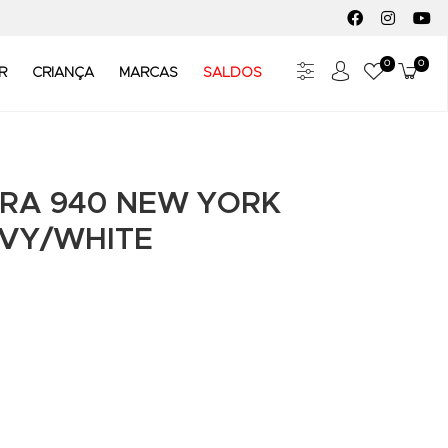
FACEBOOK SOC
INSTAGR
YO
0
0
Meus Fav
Carr
R
CRIANÇA
MARCAS
SALDOS
RA 940 NEW YORK
VY/WHITE