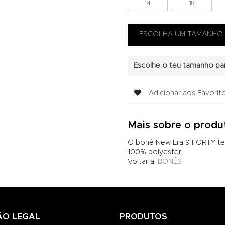
14
18
Escolhe o teu tamanho par
Adicionar aos Favorit
Mais sobre o produ
O boné New Era 9 FORTY tem
100% polyester.
Voltar a:
BONÉS
ÃO LEGAL
PRODUTOS