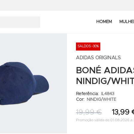
HOMEM
MULHE
SALDOS -30%
ADIDAS ORIGINALS
BONÉ ADIDA
NINDIG/WHI
Referência:
IL4843
Cor:
NINDIG/WHITE
19,99 €
13,99 
Promoção válida de 01-08-2026 a 