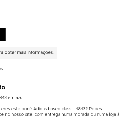
a obter mais informações.
os
to
843 em azul.
 teres este boné Adidas baseb class IL4843? Podes
no nosso site, com entrega numa morada ou numa loja à