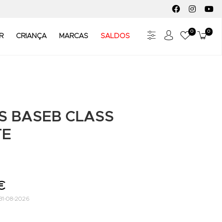
FACEBOOK SOC
INSTAGR
YO
0
0
Meus Fav
Carr
R
CRIANÇA
MARCAS
SALDOS
S BASEB CLASS
TE
€
31-08-2026