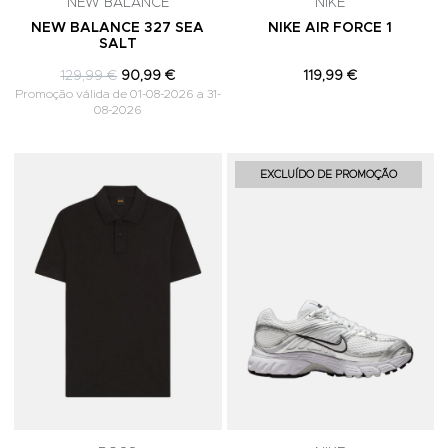
NEW BALANCE
NIKE
NEW BALANCE 327 SEA
NIKE AIR FORCE 1
SALT
129,99 €
90,99 €
119,99 €
Promoção válida de 01-08-2026 a 31-
08-2026
Adicionar aos Favoritos
A
EXCLUÍDO DE PROMOÇÃO