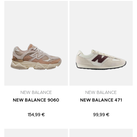
Adicionar aos Favoritos
A
NEW BALANCE
NEW BALANCE
NEW BALANCE 9060
NEW BALANCE 471
154,99 €
99,99 €
Adicionar aos Favoritos
A