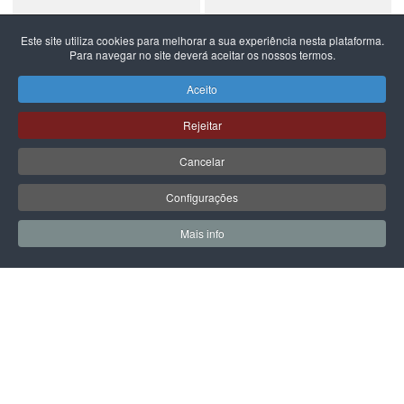
Este site utiliza cookies para melhorar a sua experiência nesta plataforma.
Para navegar no site deverá aceitar os nossos termos.
NEW BALANCE
NEW BALANCE
NEW BALANCE 740
NEW BALANCE 740
Aceito
99,99 €
59,99 €
Rejeitar
Cancelar
Configurações
PÁGINA SEGUINTE
Mais info
0
0
Meus Favoritos
Carrin