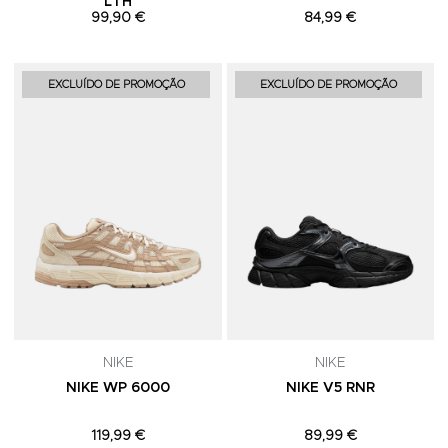
LTH
99,90 €
84,99 €
Adicionar aos Favoritos
A
EXCLUÍDO DE PROMOÇÃO
EXCLUÍDO DE PROMOÇÃO
NIKE
NIKE
NIKE WP 6000
NIKE V5 RNR
119,99 €
89,99 €