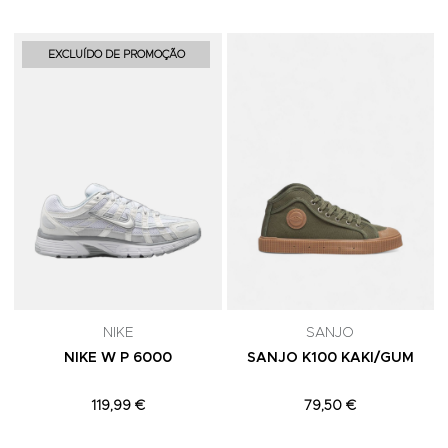
Adicionar aos Favoritos
A
EXCLUÍDO DE PROMOÇÃO
NIKE
SANJO
NIKE W P 6000
SANJO K100 KAKI/GUM
119,99 €
79,50 €