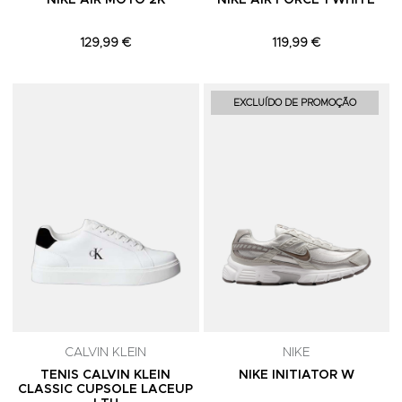
NIKE AIR MOTO 2K
NIKE AIR FORCE 1 WHITE
129,99 €
119,99 €
Adicionar aos Favoritos
A
EXCLUÍDO DE PROMOÇÃO
CALVIN KLEIN
NIKE
TENIS CALVIN KLEIN
NIKE INITIATOR W
CLASSIC CUPSOLE LACEUP