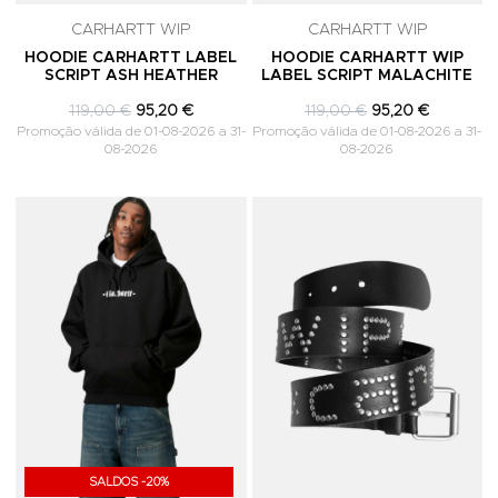
CARHARTT WIP
CARHARTT WIP
HOODIE CARHARTT LABEL
HOODIE CARHARTT WIP
SCRIPT ASH HEATHER
LABEL SCRIPT MALACHITE
119,00 €
95,20 €
119,00 €
95,20 €
Promoção válida de 01-08-2026 a 31-
Promoção válida de 01-08-2026 a 31-
08-2026
08-2026
Adicionar aos Favoritos
A
SALDOS -20%