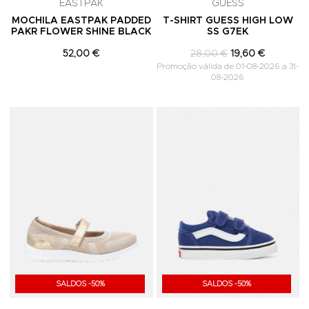
EASTPAK
GUESS
MOCHILA EASTPAK PADDED
T-SHIRT GUESS HIGH LOW
PAKR FLOWER SHINE BLACK
SS G7EK
52,00 €
28,00 €
19,60 €
Promoção válida de 01-08-2026 a 31-
08-2026
Adicionar aos Favoritos
A
SALDOS -50%
SALDOS -50%