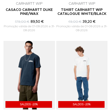
CARHARTT WIP
CARHARTT WIP
CASACO CARHARTT DUKE
TSHIRT CARHARTT WIP
PINE/WAX
CATALOGUE WHITE/BLACK
179,00 €
89,50 €
49,00 €
39,20 €
Promoção válida de 01-08-2026 a 31-
Promoção válida de 01-08-2026 a 31-
08-2026
08-2026
Adicionar aos Favoritos
A
SALDOS -20%
SALDOS -20%