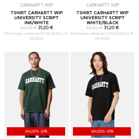
CARHARTT WIP
CARHARTT WIP
TSHIRT CARHARTT WIP
TSHIRT CARHARTT WIP
UNIVERSITY SCRIPT
UNIVERSITY SCRIPT
INK/WHITE
WHITE/BLACK
39,00 €
31,20 €
39,00 €
31,20 €
Promoção válida de 01-08-2026 a 31-
Promoção válida de 01-08-2026 a 31-
08-2026
08-2026
Adicionar aos Favoritos
A
SALDOS -20%
SALDOS -20%