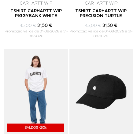
CARHARTT WIP
CARHARTT WIP
TSHIRT CARHARTT WIP
TSHIRT CARHARTT WIP
PIGGYBANK WHITE
PRECISION TURTLE
45,00 €
31,50 €
45,00 €
31,50 €
Promoção válida de 01-08-2026 a 31-
Promoção válida de 01-08-2026 a 31-
08-2026
08-2026
Adicionar aos Favoritos
A
SALDOS -20%