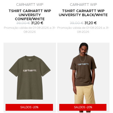
CARHARTT WIP
CARHARTT WIP
TSHIRT CARHARTT WIP
TSHIRT CARHARTT WIP
UNIVERSITY
UNIVERSITY BLACK/WHITE
CONIFER/WHITE
39,00 €
31,20 €
39,00 €
31,20 €
Promoção válida de 01-08-2026 a 31-
Promoção válida de 01-08-2026 a 31-
08-2026
08-2026
Adicionar aos Favoritos
A
SALDOS -20%
SALDOS -20%