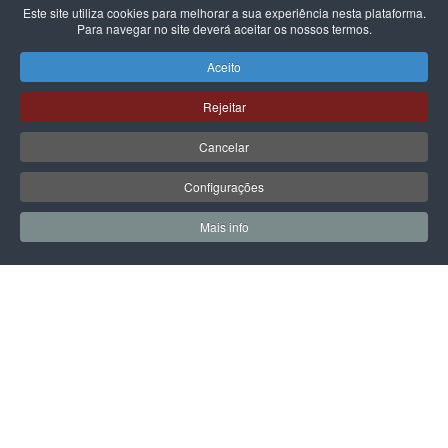
Este site utiliza cookies para melhorar a sua experiência nesta plataforma.
Para navegar no site deverá aceitar os nossos termos.
CARHARTT WIP
CARHARTT WIP
BOLSA CARHARTT WIP
BOLSA CARHARTT WIP
Aceito
NORWICH BLACK
ESSENTIALS MANTA
89,00 €
49,00 €
Rejeitar
Cancelar
Configurações
PÁGINA SEGUINTE
Mais info
0
0
Meus Favoritos
Carrin
LPOINT GROUP