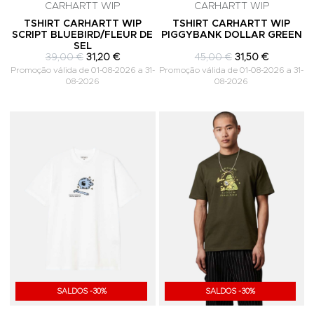
CARHARTT WIP
CARHARTT WIP
TSHIRT CARHARTT WIP
TSHIRT CARHARTT WIP
SCRIPT BLUEBIRD/FLEUR DE
PIGGYBANK DOLLAR GREEN
SEL
39,00 €
31,20 €
45,00 €
31,50 €
Promoção válida de 01-08-2026 a 31-
Promoção válida de 01-08-2026 a 31-
08-2026
08-2026
Adicionar aos Favoritos
A
SALDOS -30%
SALDOS -30%