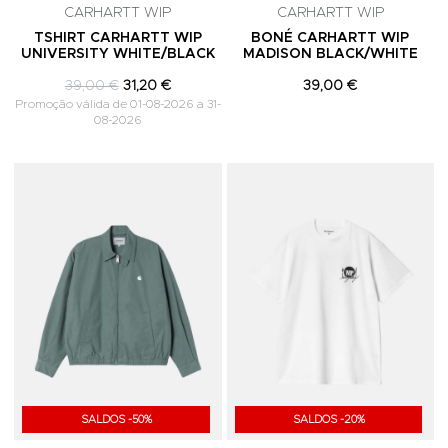
CARHARTT WIP
CARHARTT WIP
TSHIRT CARHARTT WIP
BONÉ CARHARTT WIP
UNIVERSITY WHITE/BLACK
MADISON BLACK/WHITE
39,00 €
31,20 €
39,00 €
Promoção válida de 01-08-2026 a 31-
08-2026
Adicionar aos Favoritos
A
SALDOS -50%
SALDOS -20%