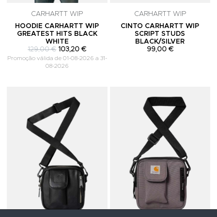
CARHARTT WIP
CARHARTT WIP
HOODIE CARHARTT WIP
CINTO CARHARTT WIP
GREATEST HITS BLACK
SCRIPT STUDS
WHITE
BLACK/SILVER
129,00 €
103,20 €
99,00 €
Promoção válida de 01-08-2026 a 31-
08-2026
Adicionar aos Favoritos
A