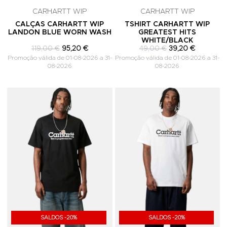
CARHARTT WIP
CARHARTT WIP
CALÇAS CARHARTT WIP
TSHIRT CARHARTT WIP
LANDON BLUE WORN WASH
GREATEST HITS
WHITE/BLACK
119,00 €
95,20 €
49,00 €
39,20 €
Promoção válida de 01-08-2026 a 31-
Promoção válida de 01-08-2026 a 31-
08-2026
08-2026
Adicionar aos Favoritos
A
SALDOS -20%
SALDOS -20%