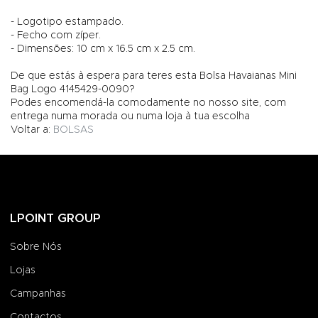
- Logotipo estampado.
- Fecho com zíper.
- Dimensões: 10 cm x 16.5 cm x 2.5 cm.
De que estás à espera para teres esta Bolsa Havaianas Mini
Bag Logo 4145429-0090?
Podes encomendá-la comodamente no nosso site, com
entrega numa morada ou numa loja à tua escolha
Voltar a:
BOLSAS
LPOINT GROUP
Sobre Nós
Lojas
Campanhas
Contactos