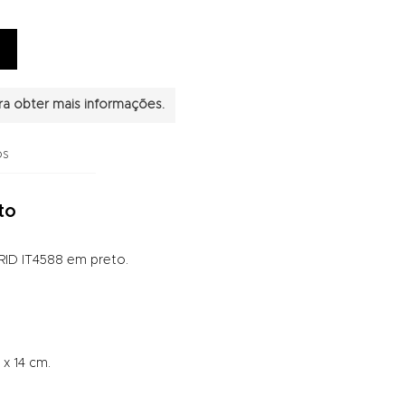
a obter mais informações.
os
to
RID IT4588 em preto.
x 14 cm.