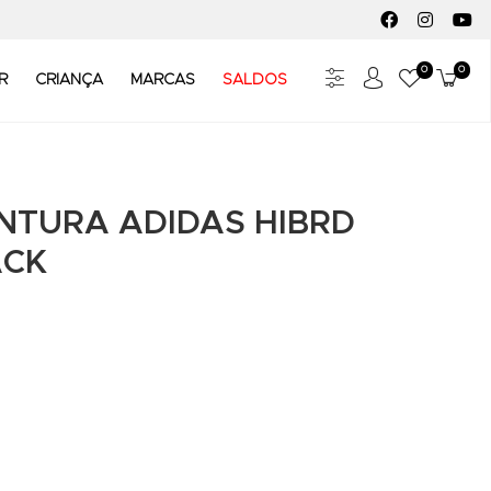
FACEBOOK SOC
INSTAGR
YO
0
0
Meus Fav
Carr
R
CRIANÇA
MARCAS
SALDOS
INTURA ADIDAS HIBRD
ACK