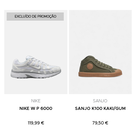
Adicionar aos Favoritos
A
EXCLUÍDO DE PROMOÇÃO
NIKE
SANJO
NIKE W P 6000
SANJO K100 KAKI/GUM
119,99 €
79,50 €