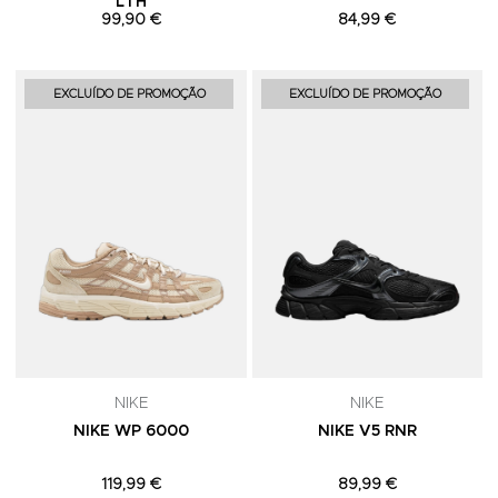
LTH
99,90 €
84,99 €
Adicionar aos Favoritos
A
EXCLUÍDO DE PROMOÇÃO
EXCLUÍDO DE PROMOÇÃO
NIKE
NIKE
NIKE WP 6000
NIKE V5 RNR
119,99 €
89,99 €