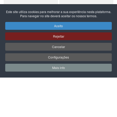
Este site utiliza cookies para melhorar a sua experiência nesta plataforma.
Para navegar no site deverá aceitar os nossos termos.
NEW BALANCE
NEW BALANCE
NEW BALANCE 740
NEW BALANCE 740
Aceito
99,99 €
59,99 €
Rejeitar
Cancelar
Configurações
PÁGINA SEGUINTE
Mais info
0
0
Meus Favoritos
Carrin