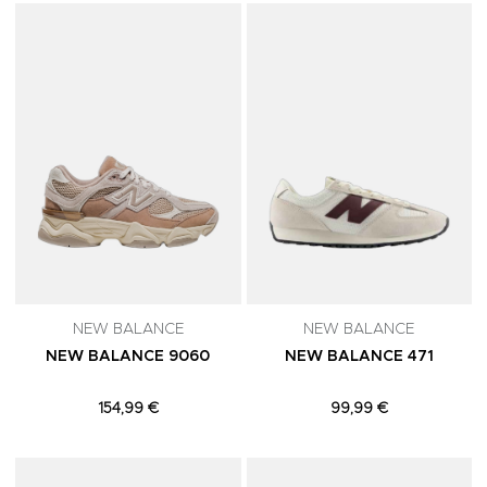
Adicionar aos Favoritos
A
NEW BALANCE
NEW BALANCE
NEW BALANCE 9060
NEW BALANCE 471
154,99 €
99,99 €
Adicionar aos Favoritos
A