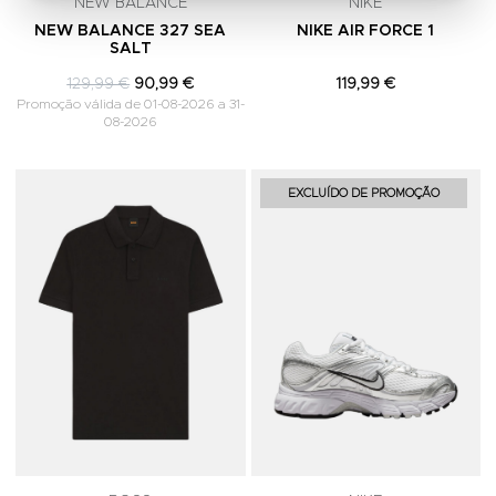
NEW BALANCE
NIKE
NEW BALANCE 327 SEA
NIKE AIR FORCE 1
SALT
129,99 €
90,99 €
119,99 €
Promoção válida de 01-08-2026 a 31-
08-2026
Adicionar aos Favoritos
A
EXCLUÍDO DE PROMOÇÃO