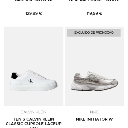
NIKE AIR MOTO 2K
NIKE AIR FORCE 1 WHITE
129,99 €
119,99 €
Adicionar aos Favoritos
A
EXCLUÍDO DE PROMOÇÃO
CALVIN KLEIN
NIKE
TENIS CALVIN KLEIN
NIKE INITIATOR W
CLASSIC CUPSOLE LACEUP