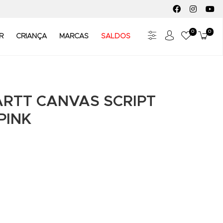
FACEBOOK SOC
INSTAGR
YO
0
0
Meus Fav
Carr
R
CRIANÇA
MARCAS
SALDOS
RTT CANVAS SCRIPT
PINK