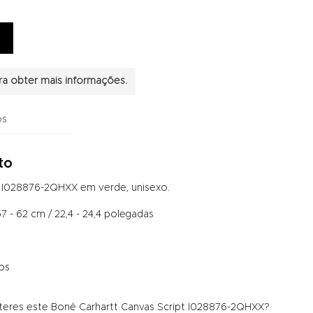
a obter mais informações.
os
to
t I028876-2QHXX em verde, unisexo.
7 - 62 cm / 22,4 - 24,4 polegadas
dos
 teres este Boné Carhartt Canvas Script I028876-2QHXX?