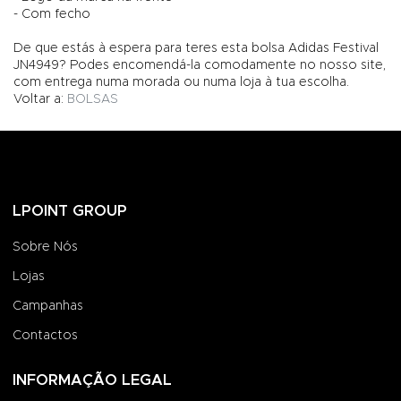
- Com fecho
De que estás à espera para teres esta bolsa Adidas Festival
JN4949? Podes encomendá-la comodamente no nosso site,
com entrega numa morada ou numa loja à tua escolha.
Voltar a:
BOLSAS
LPOINT GROUP
Sobre Nós
Lojas
Campanhas
Contactos
INFORMAÇÃO LEGAL