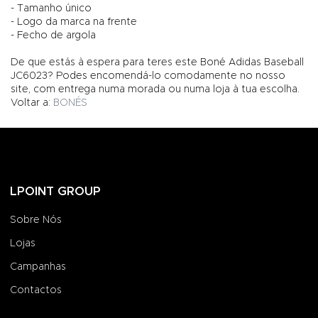
- Tamanho único
- Logo da marca na frente
- Fecho de argola
De que estás à espera para teres este Boné Adidas Baseball
JC6023? Podes encomendá-lo comodamente no nosso
site, com entrega numa morada ou numa loja à tua escolha.
Voltar a:
BONÉS
LPOINT GROUP
Sobre Nós
Lojas
Campanhas
Contactos