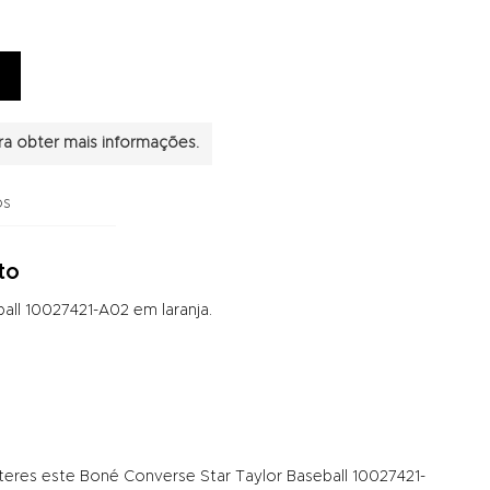
a obter mais informações.
os
to
ll 10027421-A02 em laranja.
teres este Boné Converse Star Taylor Baseball 10027421-