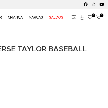
FACEBOOK SOC
INSTAGR
YO
0
0
Meus Fav
Carr
R
CRIANÇA
MARCAS
SALDOS
RSE TAYLOR BASEBALL