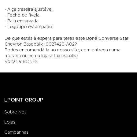
- Alça traseira ajustável.
- Fecho de fivela.
- Pala encurvada.
- Logotipo estampado.
De que estás à espera para teres este Boné Converse Star
Chevron Baseballk 10027420-A02?
Podes encomendá-la no nosso site, com entrega numa
morada ou numa loja à tua escolha.
Voltar a:
BONÉS
LPOINT GROUP
Sobre Nós
Lojas
Campanhas