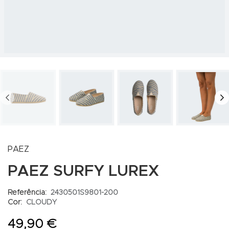
PREV
N
PAEZ
PAEZ SURFY LUREX
Referência:
2430501S9801-200
Cor:
CLOUDY
49,90 €