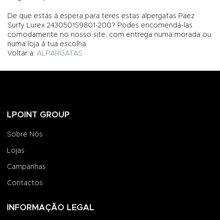
De que estás à espera para teres estas alpergatas Paez
Surfy Lurex 2430501S9801-200? Podes encomendá-las
comodamente no nosso site, com entrega numa morada ou
numa loja à tua escolha.
Voltar a:
ALPARGATAS
LPOINT GROUP
Sobre Nós
Lojas
Campanhas
Contactos
INFORMAÇÃO LEGAL