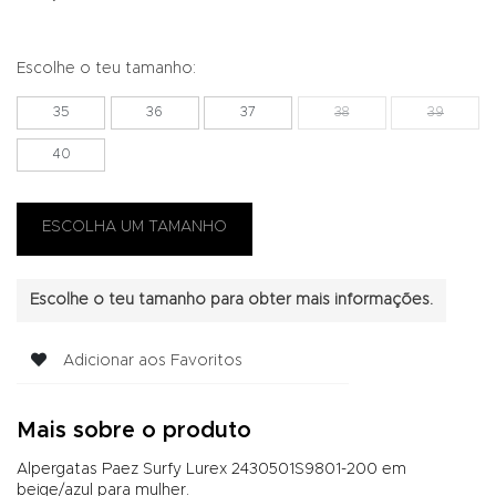
Escolhe o teu tamanho:
35
36
37
38
39
40
Escolhe o teu tamanho para obter mais informações.
Adicionar aos Favoritos
Mais sobre o produto
Alpergatas Paez Surfy Lurex 2430501S9801-200 em
beige/azul para mulher.