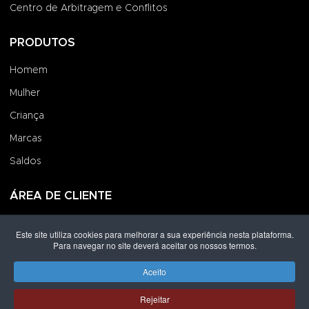
Centro de Arbitragem e Conflitos
PRODUTOS
Homem
Mulher
Criança
Marcas
Saldos
ÁREA DE CLIENTE
Iniciar Sessão
Este site utiliza cookies para melhorar a sua experiência nesta plataforma.
Para navegar no site deverá aceitar os nossos termos.
Criar uma Conta
Encomendas
Aceito
Rejeitar
Direitos de autor © 2026 Grupo Lpoint® Footwear & Co.. Todos os