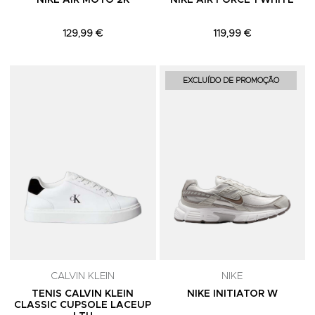
NIKE AIR MOTO 2K
NIKE AIR FORCE 1 WHITE
129,99 €
119,99 €
Adicionar aos Favoritos
A
EXCLUÍDO DE PROMOÇÃO
CALVIN KLEIN
NIKE
TENIS CALVIN KLEIN
NIKE INITIATOR W
CLASSIC CUPSOLE LACEUP