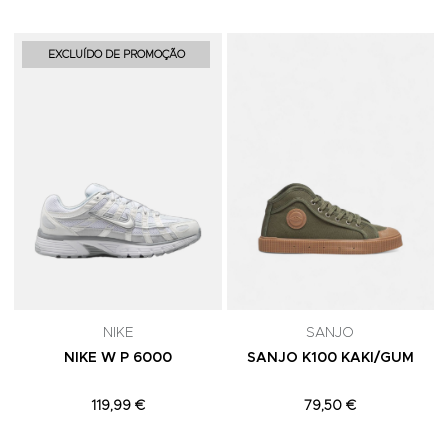
Adicionar aos Favoritos
A
EXCLUÍDO DE PROMOÇÃO
NIKE
SANJO
NIKE W P 6000
SANJO K100 KAKI/GUM
119,99 €
79,50 €