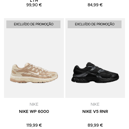
LTH
99,90 €
84,99 €
Adicionar aos Favoritos
A
EXCLUÍDO DE PROMOÇÃO
EXCLUÍDO DE PROMOÇÃO
NIKE
NIKE
NIKE WP 6000
NIKE V5 RNR
119,99 €
89,99 €