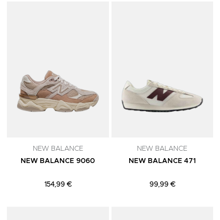
Adicionar aos Favoritos
A
NEW BALANCE
NEW BALANCE
NEW BALANCE 9060
NEW BALANCE 471
154,99 €
99,99 €
Adicionar aos Favoritos
A