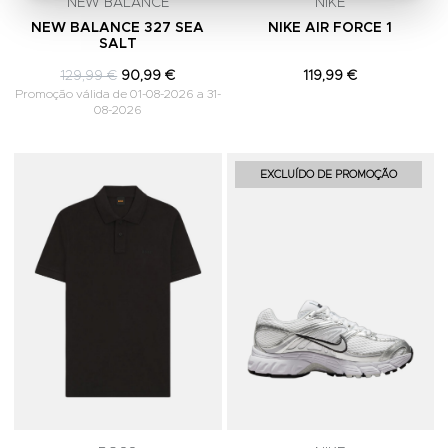
NEW BALANCE
NIKE
NEW BALANCE 327 SEA
NIKE AIR FORCE 1
SALT
129,99 €
90,99 €
119,99 €
Promoção válida de 01-08-2026 a 31-
08-2026
Adicionar aos Favoritos
A
EXCLUÍDO DE PROMOÇÃO