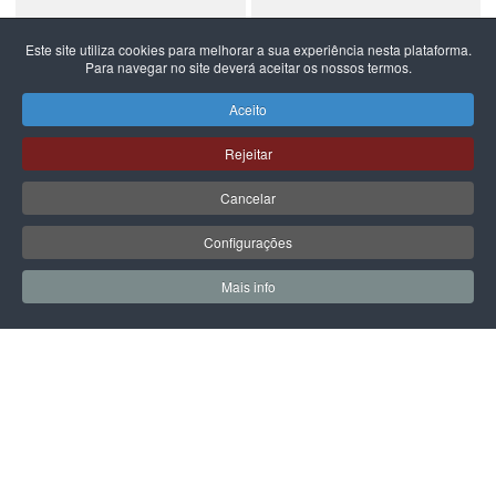
Este site utiliza cookies para melhorar a sua experiência nesta plataforma.
Para navegar no site deverá aceitar os nossos termos.
NEW BALANCE
NEW BALANCE
NEW BALANCE 740
NEW BALANCE 740
Aceito
99,99 €
59,99 €
Rejeitar
Cancelar
Configurações
PÁGINA SEGUINTE
Mais info
0
0
Meus Favoritos
Carrin