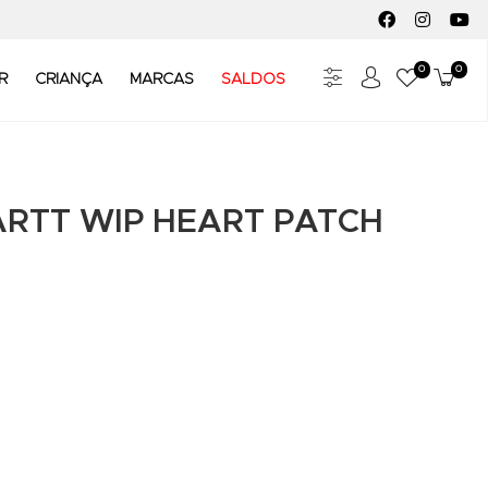
FACEBOOK SOC
INSTAGR
YO
0
0
Meus Fav
Carr
R
CRIANÇA
MARCAS
SALDOS
RTT WIP HEART PATCH