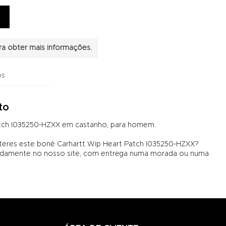
a obter mais informações.
os
to
atch I035250-HZXX em castanho, para homem.
 teres este boné Carhartt Wip Heart Patch I035250-HZXX?
amente no nosso site, com entrega numa morada ou numa