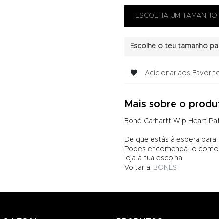
Escolhe o teu tamanho par
Adicionar aos Favorit
Mais sobre o produ
Boné Carhartt Wip Heart P
De que estás à espera para
Podes encomendá-lo comod
loja à tua escolha.
Voltar a:
BONÉS