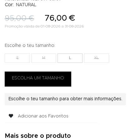
Cor:
NATURAL
95,00 €
76,00 €
Promoção válida de 01-08-2026 a 31-08-2026
Escolhe o teu tamanho:
S
M
L
XL
Escolhe o teu tamanho para obter mais informações.
Adicionar aos Favoritos
Mais sobre o produto