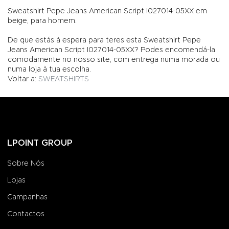
Sweatshirt Pepe Jeans American Script I027014-05XX em
beige, para homem.
De que estás à espera para teres esta Sweatshirt Pepe
Jeans American Script I027014-05XX? Podes encomendá-la
comodamente no nosso site, com entrega numa morada ou
numa loja à tua escolha.
Voltar a:
SWEATSHIRTS
LPOINT GROUP
Sobre Nós
Lojas
Campanhas
Contactos