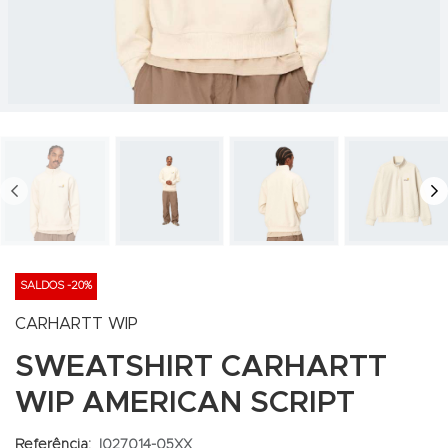
PREV
N
SALDOS -20%
CARHARTT WIP
SWEATSHIRT CARHARTT
WIP AMERICAN SCRIPT
Referência:
I027014-05XX