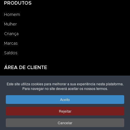
PRODUTOS
Homem
Mulher
Criança
Marcas
Saldos
ÁREA DE CLIENTE
Iniciar Sessão
Este site utiliza cookies para melhorar a sua experiência nesta plataforma.
Para navegar no site deverá aceitar os nossos termos.
Criar uma Conta
Encomendas
Aceito
Rejeitar
Direitos de autor © 2026 Grupo Lpoint® Footwear & Co.. Todos os
direitos reservados.
Desenvolvido por
Shop Spot
Cancelar