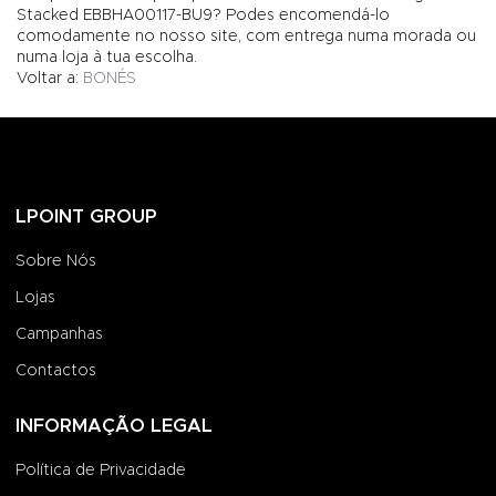
Stacked EBBHA00117-BU9? Podes encomendá-lo
comodamente no nosso site, com entrega numa morada ou
numa loja à tua escolha.
Voltar a:
BONÉS
LPOINT GROUP
Sobre Nós
Lojas
Campanhas
Contactos
INFORMAÇÃO LEGAL
Política de Privacidade