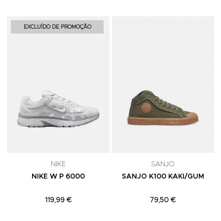
Adicionar aos Favoritos
A
EXCLUÍDO DE PROMOÇÃO
NIKE
SANJO
NIKE W P 6000
SANJO K100 KAKI/GUM
119,99 €
79,50 €