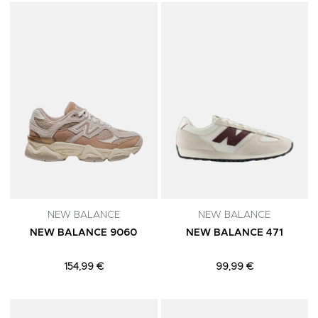
Adicionar aos Favoritos
A
NEW BALANCE
NEW BALANCE
NEW BALANCE 9060
NEW BALANCE 471
154,99 €
99,99 €
Adicionar aos Favoritos
A