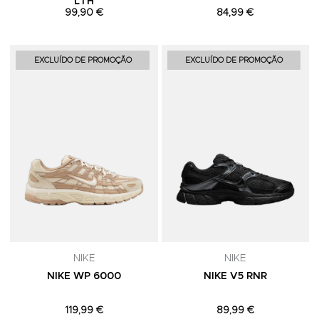
LTH
99,90 €
84,99 €
Adicionar aos Favoritos
A
EXCLUÍDO DE PROMOÇÃO
EXCLUÍDO DE PROMOÇÃO
NIKE
NIKE
NIKE WP 6000
NIKE V5 RNR
119,99 €
89,99 €