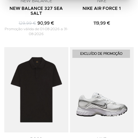
NEW BALANCE
NIKE
NEW BALANCE 327 SEA
NIKE AIR FORCE 1
SALT
129,99 €
90,99 €
119,99 €
Promoção válida de 01-08-2026 a 31-
08-2026
Adicionar aos Favoritos
A
EXCLUÍDO DE PROMOÇÃO