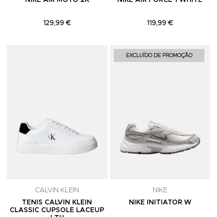
NIKE AIR MOTO 2K
NIKE AIR FORCE 1 WHITE
129,99 €
119,99 €
Adicionar aos Favoritos
A
EXCLUÍDO DE PROMOÇÃO
CALVIN KLEIN
NIKE
TENIS CALVIN KLEIN
NIKE INITIATOR W
CLASSIC CUPSOLE LACEUP