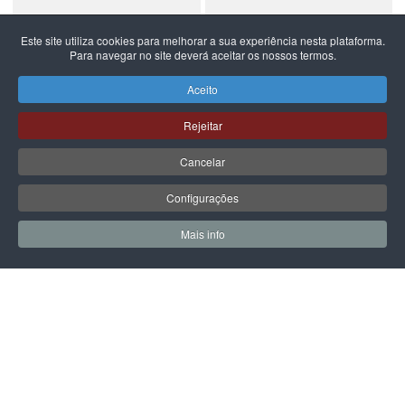
Este site utiliza cookies para melhorar a sua experiência nesta plataforma.
Para navegar no site deverá aceitar os nossos termos.
NEW BALANCE
NEW BALANCE
NEW BALANCE 740
NEW BALANCE 740
Aceito
99,99 €
59,99 €
Rejeitar
Cancelar
Configurações
PÁGINA SEGUINTE
Mais info
0
0
Meus Favoritos
Carrin