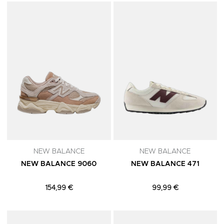
Adicionar aos Favoritos
A
NEW BALANCE
NEW BALANCE
NEW BALANCE 9060
NEW BALANCE 471
154,99 €
99,99 €
Adicionar aos Favoritos
A