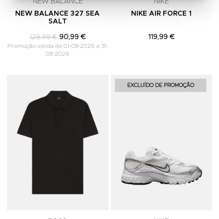
NEW BALANCE
NIKE
NEW BALANCE 327 SEA
NIKE AIR FORCE 1
SALT
129,99 €
90,99 €
119,99 €
Promoção válida de 01-08-2026 a 31-
08-2026
Adicionar aos Favoritos
A
EXCLUÍDO DE PROMOÇÃO