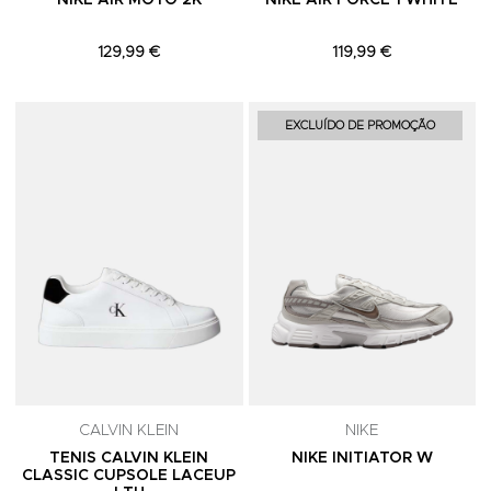
NIKE AIR MOTO 2K
NIKE AIR FORCE 1 WHITE
129,99 €
119,99 €
Adicionar aos Favoritos
A
EXCLUÍDO DE PROMOÇÃO
CALVIN KLEIN
NIKE
TENIS CALVIN KLEIN
NIKE INITIATOR W
CLASSIC CUPSOLE LACEUP