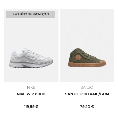
Adicionar aos Favoritos
A
EXCLUÍDO DE PROMOÇÃO
NIKE
SANJO
NIKE W P 6000
SANJO K100 KAKI/GUM
119,99 €
79,50 €