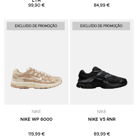
LTH
99,90 €
84,99 €
Adicionar aos Favoritos
A
EXCLUÍDO DE PROMOÇÃO
EXCLUÍDO DE PROMOÇÃO
NIKE
NIKE
NIKE WP 6000
NIKE V5 RNR
119,99 €
89,99 €