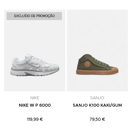
Adicionar aos Favoritos
A
EXCLUÍDO DE PROMOÇÃO
NIKE
SANJO
NIKE W P 6000
SANJO K100 KAKI/GUM
119,99 €
79,50 €