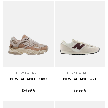
Adicionar aos Favoritos
A
NEW BALANCE
NEW BALANCE
NEW BALANCE 9060
NEW BALANCE 471
154,99 €
99,99 €
Adicionar aos Favoritos
A