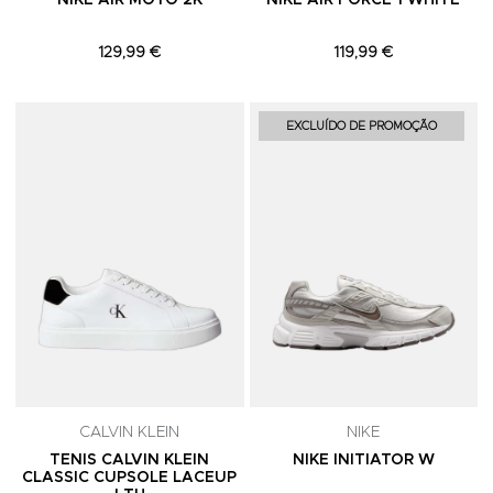
NIKE AIR MOTO 2K
NIKE AIR FORCE 1 WHITE
129,99 €
119,99 €
Adicionar aos Favoritos
A
EXCLUÍDO DE PROMOÇÃO
CALVIN KLEIN
NIKE
TENIS CALVIN KLEIN
NIKE INITIATOR W
CLASSIC CUPSOLE LACEUP