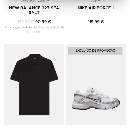
NEW BALANCE
NIKE
NEW BALANCE 327 SEA
NIKE AIR FORCE 1
SALT
129,99 €
90,99 €
119,99 €
Promoção válida de 01-08-2026 a 31-
08-2026
Adicionar aos Favoritos
A
EXCLUÍDO DE PROMOÇÃO