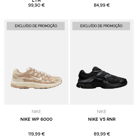
LTH
99,90 €
84,99 €
Adicionar aos Favoritos
A
EXCLUÍDO DE PROMOÇÃO
EXCLUÍDO DE PROMOÇÃO
NIKE
NIKE
NIKE WP 6000
NIKE V5 RNR
119,99 €
89,99 €