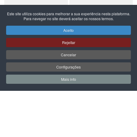
Este site utiliza cookies para melhorar a sua experiência nesta plataforma.
Para navegar no site deverá aceitar os nossos termos.
NEW BALANCE
NEW BALANCE
NEW BALANCE 740
NEW BALANCE 740
Aceito
99,99 €
59,99 €
Rejeitar
Cancelar
Configurações
PÁGINA SEGUINTE
Mais info
0
0
Meus Favoritos
Carrin