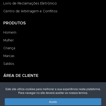
Livro de Reclamações Eletrónico
Centro de Arbitragem e Conflitos
PRODUTOS
Homem
Mulher
Criança
Marcas
Saldos
ÁREA DE CLIENTE
Iniciar Sessão
Este site utiliza cookies para melhorar a sua experiência nesta plataforma.
Para navegar no site deverá aceitar os nossos termos.
Criar uma Conta
Encomendas
Aceito