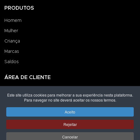
PRODUTOS
Homem
Mulher
Criança
Marcas
Saldos
ÁREA DE CLIENTE
Iniciar Sessão
Este site utiliza cookies para melhorar a sua experiência nesta plataforma.
Para navegar no site deverá aceitar os nossos termos.
Criar uma Conta
Encomendas
Aceito
Rejeitar
Direitos de autor © 2026 Grupo Lpoint® Footwear & Co.. Todos os
direitos reservados.
Desenvolvido por
Shop Spot
Cancelar