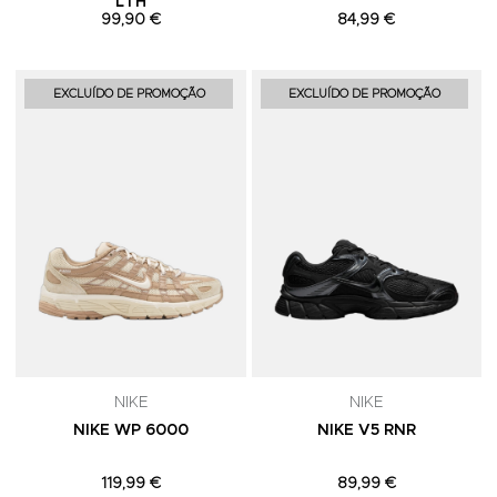
LTH
99,90 €
84,99 €
Adicionar aos Favoritos
A
EXCLUÍDO DE PROMOÇÃO
EXCLUÍDO DE PROMOÇÃO
NIKE
NIKE
NIKE WP 6000
NIKE V5 RNR
119,99 €
89,99 €