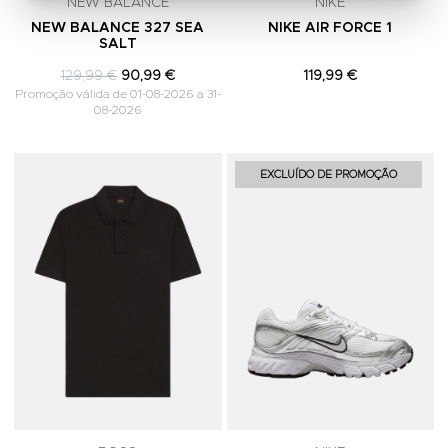
NEW BALANCE
NIKE
NEW BALANCE 327 SEA
NIKE AIR FORCE 1
SALT
129,99 €
90,99 €
119,99 €
Promoção válida de 01-08-2026 a 31-
08-2026
Adicionar aos Favoritos
A
EXCLUÍDO DE PROMOÇÃO