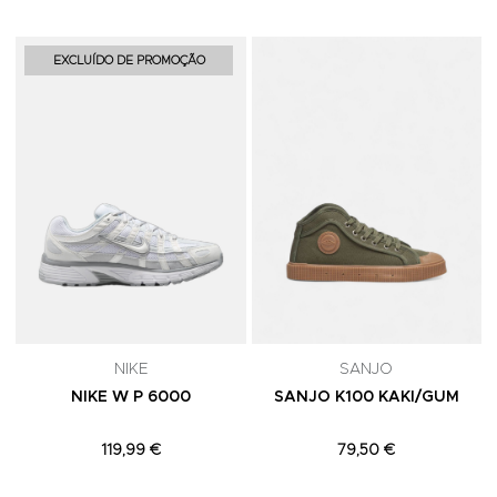
Adicionar aos Favoritos
A
EXCLUÍDO DE PROMOÇÃO
NIKE
SANJO
NIKE W P 6000
SANJO K100 KAKI/GUM
119,99 €
79,50 €