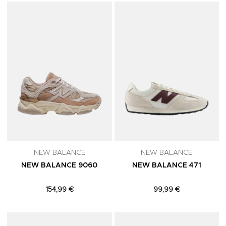
Adicionar aos Favoritos
A
NEW BALANCE
NEW BALANCE
NEW BALANCE 9060
NEW BALANCE 471
154,99 €
99,99 €
Adicionar aos Favoritos
A