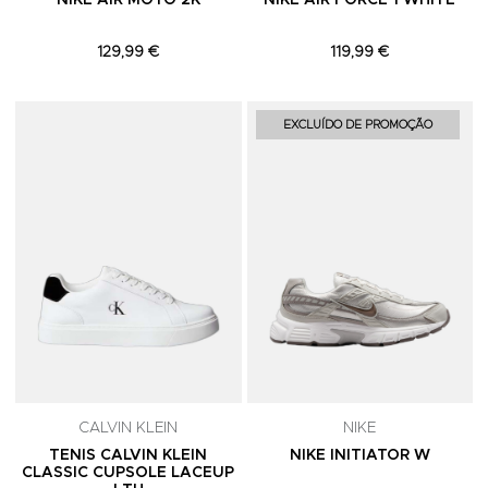
NIKE AIR MOTO 2K
NIKE AIR FORCE 1 WHITE
129,99 €
119,99 €
Adicionar aos Favoritos
A
EXCLUÍDO DE PROMOÇÃO
CALVIN KLEIN
NIKE
TENIS CALVIN KLEIN
NIKE INITIATOR W
CLASSIC CUPSOLE LACEUP