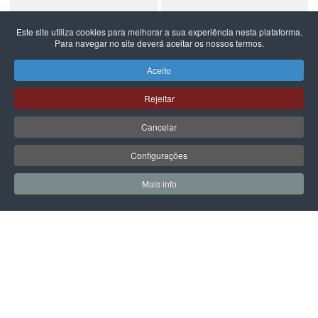
Este site utiliza cookies para melhorar a sua experiência nesta plataforma.
Para navegar no site deverá aceitar os nossos termos.
NEW BALANCE
NEW BALANCE
NEW BALANCE 740
NEW BALANCE 740
Aceito
99,99 €
59,99 €
Rejeitar
Cancelar
Configurações
PÁGINA SEGUINTE
Mais info
0
0
Meus Favoritos
Carrin