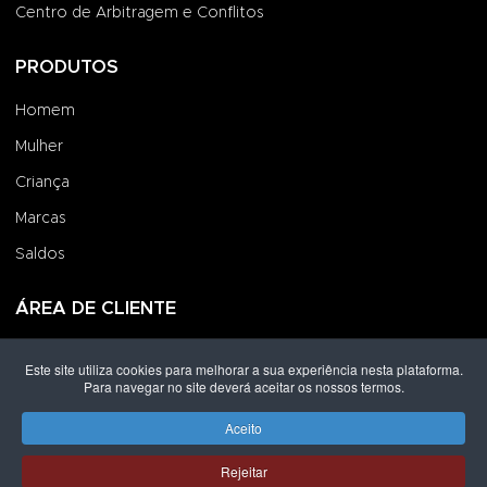
Centro de Arbitragem e Conflitos
PRODUTOS
Homem
Mulher
Criança
Marcas
Saldos
ÁREA DE CLIENTE
Iniciar Sessão
Este site utiliza cookies para melhorar a sua experiência nesta plataforma.
Para navegar no site deverá aceitar os nossos termos.
Criar uma Conta
Encomendas
Aceito
Rejeitar
Direitos de autor © 2026 Grupo Lpoint® Footwear & Co.. Todos os