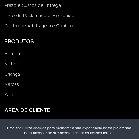
Prazo e Custos de Entrega
Livro de Reclamações Eletrónico
Centro de Arbitragem e Conflitos
PRODUTOS
Homem
Mulher
Criança
Marcas
Saldos
ÁREA DE CLIENTE
Iniciar Sessão
Este site utiliza cookies para melhorar a sua experiência nesta plataforma.
Para navegar no site deverá aceitar os nossos termos.
Criar uma Conta