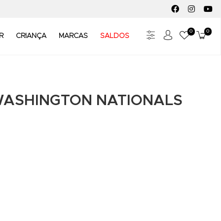
FACEBOOK SOC
INSTAGR
YO
0
0
Meus Fav
Carr
R
CRIANÇA
MARCAS
SALDOS
WASHINGTON NATIONALS