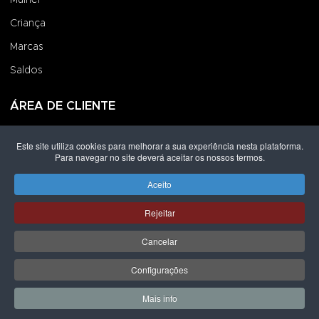
Mulher
Criança
Marcas
Saldos
ÁREA DE CLIENTE
Iniciar Sessão
Este site utiliza cookies para melhorar a sua experiência nesta plataforma.
Para navegar no site deverá aceitar os nossos termos.
Criar uma Conta
Encomendas
Aceito
Rejeitar
Direitos de autor © 2026 Grupo Lpoint® Footwear & Co.. Todos os
direitos reservados.
Desenvolvido por
Shop Spot
Cancelar
ICON
ICON
ICON
ICON
Configurações
ICON-
ICON-
ICON-
ICON-
MBWAY
VISA-
MASTERCARD-
MULTIBANCO
Mais info
SOLO
SOLO
0
0
Meus Favoritos
Carrin