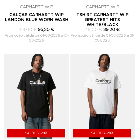
CARHARTT WIP
CARHARTT WIP
CALÇAS CARHARTT WIP
TSHIRT CARHARTT WIP
LANDON BLUE WORN WASH
GREATEST HITS
WHITE/BLACK
119,00 €
95,20 €
49,00 €
39,20 €
Promoção válida de 01-08-2026 a 31-
Promoção válida de 01-08-2026 a 31-
08-2026
08-2026
Adicionar aos Favoritos
A
SALDOS -20%
SALDOS -20%