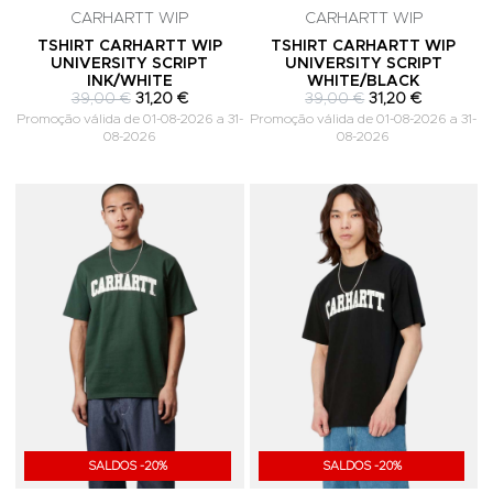
CARHARTT WIP
CARHARTT WIP
TSHIRT CARHARTT WIP
TSHIRT CARHARTT WIP
UNIVERSITY SCRIPT
UNIVERSITY SCRIPT
INK/WHITE
WHITE/BLACK
39,00 €
31,20 €
39,00 €
31,20 €
Promoção válida de 01-08-2026 a 31-
Promoção válida de 01-08-2026 a 31-
08-2026
08-2026
Adicionar aos Favoritos
A
SALDOS -20%
SALDOS -20%