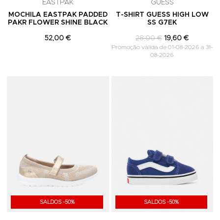
EASTPAK
GUESS
MOCHILA EASTPAK PADDED
T-SHIRT GUESS HIGH LOW
PAKR FLOWER SHINE BLACK
SS G7EK
52,00 €
28,00 €
19,60 €
Promoção válida de 01-08-2026 a 31-
08-2026
Adicionar aos Favoritos
A
SALDOS -50%
SALDOS -50%