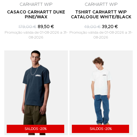
CARHARTT WIP
CARHARTT WIP
CASACO CARHARTT DUKE
TSHIRT CARHARTT WIP
PINE/WAX
CATALOGUE WHITE/BLACK
179,00 €
89,50 €
49,00 €
39,20 €
Promoção válida de 01-08-2026 a 31-
Promoção válida de 01-08-2026 a 31-
08-2026
08-2026
Adicionar aos Favoritos
A
SALDOS -20%
SALDOS -20%