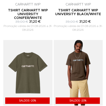
CARHARTT WIP
CARHARTT WIP
TSHIRT CARHARTT WIP
TSHIRT CARHARTT WIP
UNIVERSITY
UNIVERSITY BLACK/WHITE
CONIFER/WHITE
39,00 €
31,20 €
39,00 €
31,20 €
Promoção válida de 01-08-2026 a 31-
Promoção válida de 01-08-2026 a 31-
08-2026
08-2026
Adicionar aos Favoritos
A
SALDOS -20%
SALDOS -20%