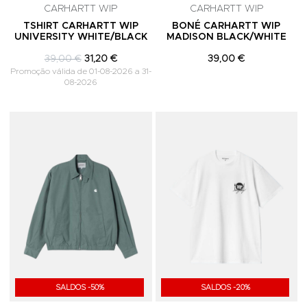
CARHARTT WIP
CARHARTT WIP
TSHIRT CARHARTT WIP
BONÉ CARHARTT WIP
UNIVERSITY WHITE/BLACK
MADISON BLACK/WHITE
39,00 €
31,20 €
39,00 €
Promoção válida de 01-08-2026 a 31-
08-2026
Adicionar aos Favoritos
A
SALDOS -50%
SALDOS -20%