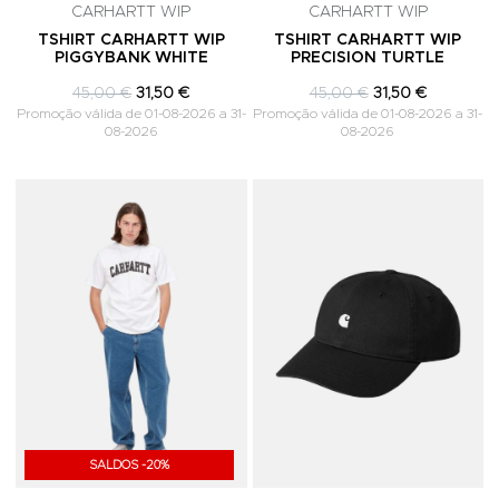
CARHARTT WIP
CARHARTT WIP
TSHIRT CARHARTT WIP
TSHIRT CARHARTT WIP
PIGGYBANK WHITE
PRECISION TURTLE
45,00 €
31,50 €
45,00 €
31,50 €
Promoção válida de 01-08-2026 a 31-
Promoção válida de 01-08-2026 a 31-
08-2026
08-2026
Adicionar aos Favoritos
A
SALDOS -20%