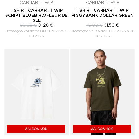
CARHARTT WIP
CARHARTT WIP
TSHIRT CARHARTT WIP
TSHIRT CARHARTT WIP
SCRIPT BLUEBIRD/FLEUR DE
PIGGYBANK DOLLAR GREEN
SEL
39,00 €
31,20 €
45,00 €
31,50 €
Promoção válida de 01-08-2026 a 31-
Promoção válida de 01-08-2026 a 31-
08-2026
08-2026
Adicionar aos Favoritos
A
SALDOS -30%
SALDOS -30%