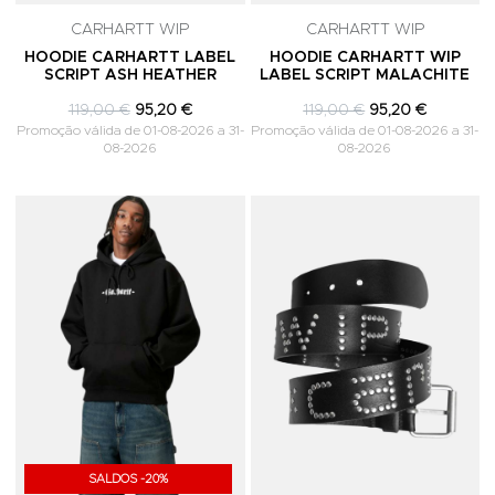
CARHARTT WIP
CARHARTT WIP
HOODIE CARHARTT LABEL
HOODIE CARHARTT WIP
SCRIPT ASH HEATHER
LABEL SCRIPT MALACHITE
119,00 €
95,20 €
119,00 €
95,20 €
Promoção válida de 01-08-2026 a 31-
Promoção válida de 01-08-2026 a 31-
08-2026
08-2026
Adicionar aos Favoritos
A
SALDOS -20%