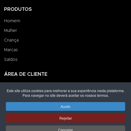
PRODUTOS
Homem
Mulher
Criança
Marcas
Saldos
ÁREA DE CLIENTE
Iniciar Sessão
Este site utiliza cookies para melhorar a sua experiência nesta plataforma.
Para navegar no site deverá aceitar os nossos termos.
Criar uma Conta
Encomendas
Aceito
Rejeitar
Direitos de autor © 2026 Grupo Lpoint® Footwear & Co.. Todos os
direitos reservados.
Desenvolvido por
Shop Spot
Cancelar