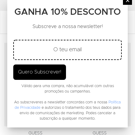
FACEBOOK SOCIAL LINK
INSTAGRAM SOCIAL LINK
YOUTUBE SOCIAL LINK
×
GANHA 10% DESCONTO
Subscreve a nossa newsletter!
Adicionar aos Favoritos
A
Quero Subscrever!
Válido para uma compra, não acumulável com outras
promoções ou campanhas.
Ao subscreveres a newsletter concordas com a nossa
Política
de Privacidade
e autorizas o tratamento dos teus dados para
envio de comunicações de marketing. Podes cancelar a
subscrição a qualquer momento.
GUESS
GUESS