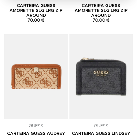
CARTEIRA GUESS
CARTEIRA GUESS
AMORETTE SLG LRG ZIP
AMORETTE SLG LRG ZIP
AROUND
AROUND
70,00 €
70,00 €
Adicionar aos Favoritos
A
GUESS
GUESS
CARTEIRA GUESS AUDREY
CARTEIRA GUESS LINDSEY