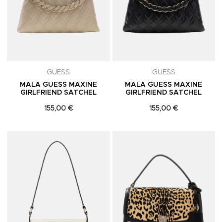
GUESS
GUESS
MALA GUESS MAXINE
MALA GUESS MAXINE
GIRLFRIEND SATCHEL
GIRLFRIEND SATCHEL
155,00 €
155,00 €
Adicionar aos Favoritos
A