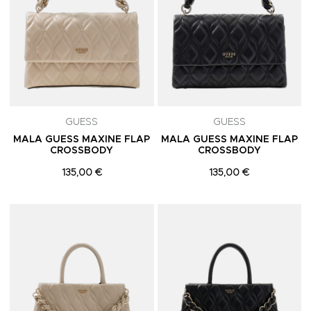
GUESS
GUESS
MALA GUESS MAXINE FLAP
MALA GUESS MAXINE FLAP
CROSSBODY
CROSSBODY
135,00 €
135,00 €
Adicionar aos Favoritos
A