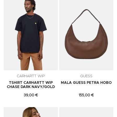
Adicionar aos Favoritos
A
CARHARTT WIP
GUESS
TSHIRT CARHARTT WIP
MALA GUESS PETRA HOBO
CHASE DARK NAVY/GOLD
39,00 €
155,00 €
Adicionar aos Favoritos
A