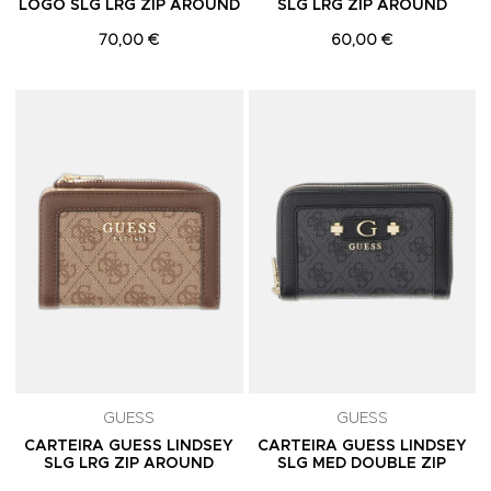
LOGO SLG LRG ZIP AROUND
SLG LRG ZIP AROUND
70,00 €
60,00 €
Adicionar aos Favoritos
A
GUESS
GUESS
CARTEIRA GUESS LINDSEY
CARTEIRA GUESS LINDSEY
SLG LRG ZIP AROUND
SLG MED DOUBLE ZIP