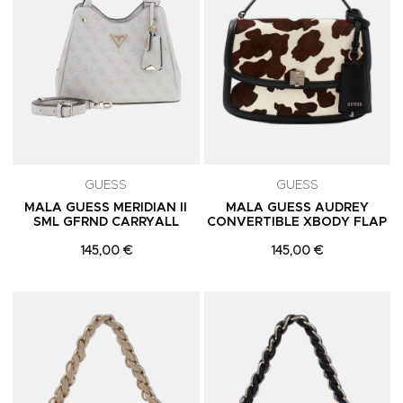
GUESS
GUESS
MALA GUESS MERIDIAN II
MALA GUESS AUDREY
SML GFRND CARRYALL
CONVERTIBLE XBODY FLAP
145,00 €
145,00 €
Adicionar aos Favoritos
A