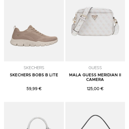
SKECHERS
GUESS
SKECHERS BOBS B LITE
MALA GUESS MERIDIAN II
CAMERA
59,99 €
125,00 €
Adicionar aos Favoritos
A