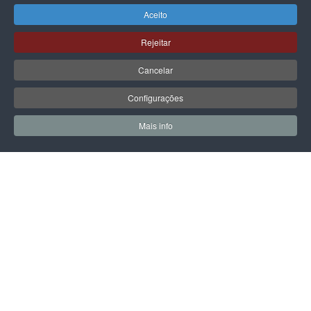
Aceito
Rejeitar
GUESS
GUESS
Cancelar
MALA GUESS AUDREY LOGO
MALA GUESS AUDREY LOGO
GIRLFRIEND SATCHEL
GIRLFRIEND SATCHEL
Configurações
135,00 €
135,00 €
Mais info
0
0
Meus Favoritos
Carrin
PÁGINA SEGUINTE