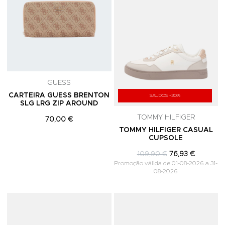
GUESS
CARTEIRA GUESS BRENTON
SALDOS -30%
SLG LRG ZIP AROUND
TOMMY HILFIGER
70,00 €
TOMMY HILFIGER CASUAL
CUPSOLE
109,90 €
76,93 €
Promoção válida de 01-08-2026 a 31-
08-2026
Adicionar aos Favoritos
A