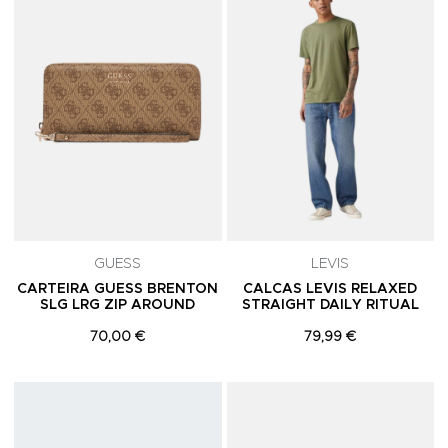
GUESS
LEVIS
CARTEIRA GUESS BRENTON
CALCAS LEVIS RELAXED
SLG LRG ZIP AROUND
STRAIGHT DAILY RITUAL
70,00 €
79,99 €
Adicionar aos Favoritos
A