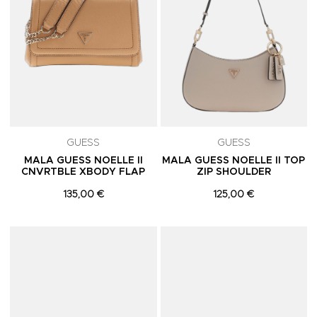
GUESS
GUESS
MALA GUESS NOELLE II
MALA GUESS NOELLE II TOP
CNVRTBLE XBODY FLAP
ZIP SHOULDER
135,00 €
125,00 €
Adicionar aos Favoritos
A