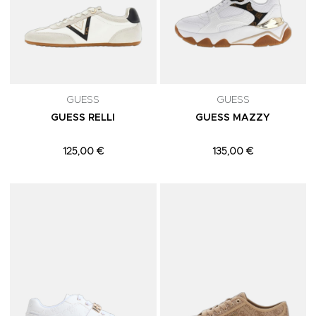
GUESS
GUESS
GUESS RELLI
GUESS MAZZY
125,00 €
135,00 €
Adicionar aos Favoritos
A