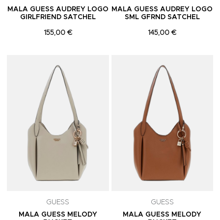
MALA GUESS AUDREY LOGO
MALA GUESS AUDREY LOGO
GIRLFRIEND SATCHEL
SML GFRND SATCHEL
155,00 €
145,00 €
Adicionar aos Favoritos
A
GUESS
GUESS
MALA GUESS MELODY
MALA GUESS MELODY