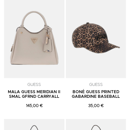
Adicionar aos Favoritos
A
GUESS
GUESS
MALA GUESS MERIDIAN II
BONÉ GUESS PRINTED
SMAL GFRND CARRYALL
GABARDINE BASEBALL
145,00 €
35,00 €
Adicionar aos Favoritos
A