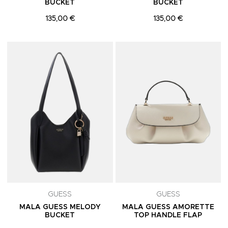
BUCKET
BUCKET
135,00 €
135,00 €
Adicionar aos Favoritos
A
GUESS
GUESS
MALA GUESS MELODY
MALA GUESS AMORETTE
BUCKET
TOP HANDLE FLAP