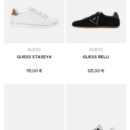
GUESS
GUESS
GUESS STASEY4
GUESS RELLI
115,00 €
125,00 €
Adicionar aos Favoritos
A