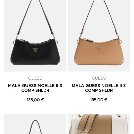
GUESS
GUESS
MALA GUESS NOELLE II 3
MALA GUESS NOELLE II 3
COMP SHLDR
COMP SHLDR
135,00 €
135,00 €
Adicionar aos Favoritos
A