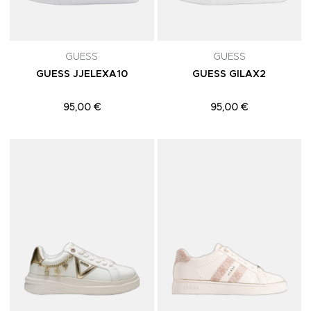
GUESS
GUESS
GUESS JJELEXA10
GUESS GILAX2
95,00 €
95,00 €
Adicionar aos Favoritos
A