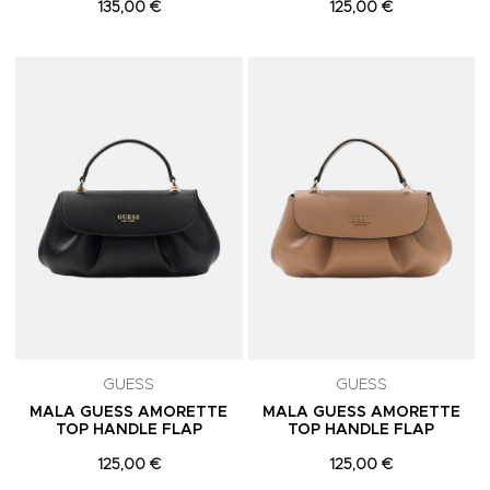
135,00 €
125,00 €
Adicionar aos Favoritos
A
GUESS
GUESS
MALA GUESS AMORETTE
MALA GUESS AMORETTE
TOP HANDLE FLAP
TOP HANDLE FLAP
125,00 €
125,00 €