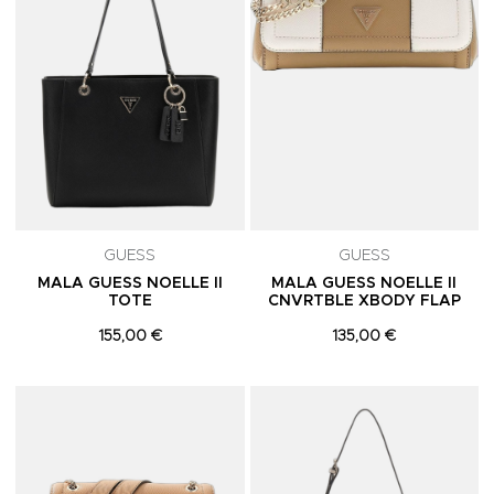
GUESS
GUESS
MALA GUESS NOELLE II
MALA GUESS NOELLE II
TOTE
CNVRTBLE XBODY FLAP
155,00 €
135,00 €
Adicionar aos Favoritos
A