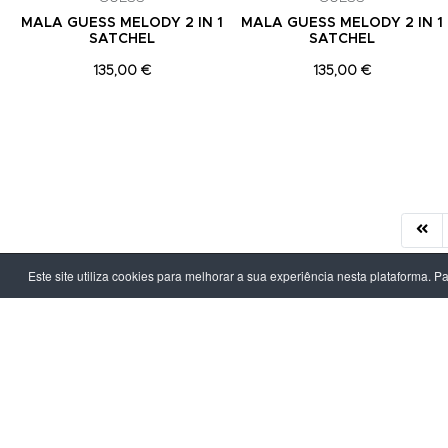
MALA GUESS MELODY 2 IN 1
MALA GUESS MELODY 2 IN 1
SATCHEL
SATCHEL
135,00 €
135,00 €
Este site utiliza cookies para melhorar a sua experiência nesta plataforma. P
LPOINT GROUP
INFORMAÇ
Sobre Nós
Política de Pr
Lojas
Termos & Con
Campanhas
Prazo e Custo