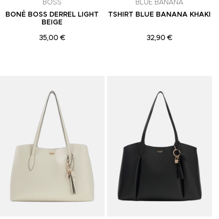
BOSS
BLUE BANANA
BONÉ BOSS DERREL LIGHT
TSHIRT BLUE BANANA KHAKI
BEIGE
35,00 €
32,90 €
Adicionar aos Favoritos
Adicionar aos Favoritos
A