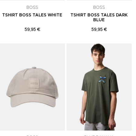
BOSS
BOSS
TSHIRT BOSS TALES WHITE
TSHIRT BOSS TALES DARK
BLUE
59,95 €
59,95 €
Adicionar aos Favoritos
Adicionar aos Favoritos
A