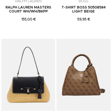
RALPH LAUREN
BOSS
RALPH LAUREN MASTERS
T-SHIRT BOSS 50508584
COURT WH/WH/BKPP
LIGHT BEIGE
155,00 €
59,95 €
Adicionar aos Favoritos
Adicionar aos Favoritos