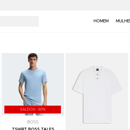
GANHA 10%
HOMEM
MULHE
DESCONTO
Subscreve a nossa newslette
Adicionar aos Favoritos
Adicionar aos Favoritos
Quero Subscrever!
Válido para uma compra, não acumulá
outras promoções ou campanhas.
SALDOS -30%
Ao subscreveres a newsletter concord
nossa
Política de Privacidade
e autoriz
BOSS
tratamento dos teus dados para envio 
TSHIRT BOSS TALES