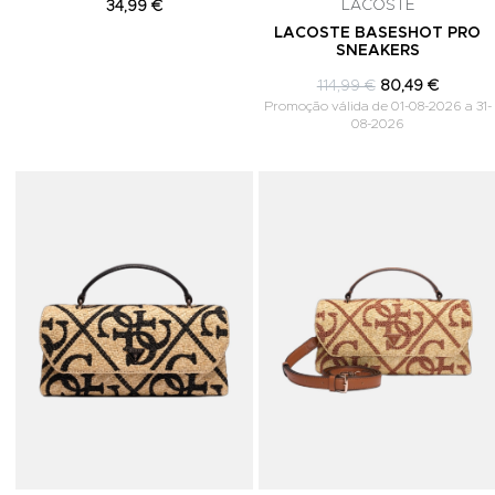
LACOSTE
34,99 €
LACOSTE BASESHOT PRO
SNEAKERS
114,99 €
80,49 €
Promoção válida de 01-08-2026 a 31-
08-2026
Adicionar aos Favoritos