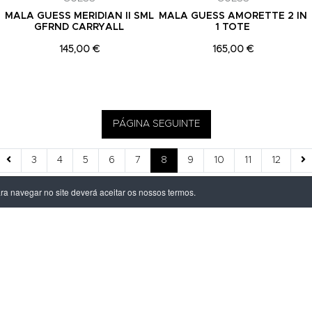
MALA GUESS MERIDIAN II SML
MALA GUESS AMORETTE 2 IN
GFRND CARRYALL
1 TOTE
145,00 €
165,00 €
PÁGINA SEGUINTE
3
4
5
6
7
8
9
10
11
12
ara navegar no site deverá aceitar os nossos termos.
ÃO LEGAL
PRODUTOS
ivacidade
Homem
dições
Mulher
s de Entrega
Criança