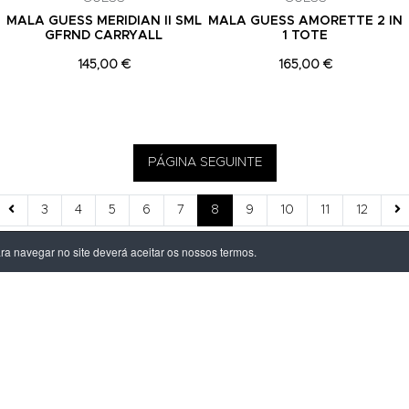
MALA GUESS MERIDIAN II SML
MALA GUESS AMORETTE 2 IN
GFRND CARRYALL
1 TOTE
145,00 €
165,00 €
PÁGINA SEGUINTE
3
4
5
6
7
8
9
10
11
12
ara navegar no site deverá aceitar os nossos termos.
ÃO LEGAL
PRODUTOS
ivacidade
Homem
dições
Mulher
s de Entrega
Criança