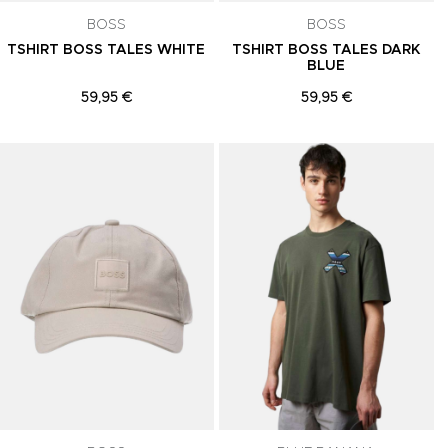
BOSS
BOSS
TSHIRT BOSS TALES WHITE
TSHIRT BOSS TALES DARK
BLUE
59,95 €
59,95 €
Adicionar aos Favoritos
Adicionar aos Favoritos
A