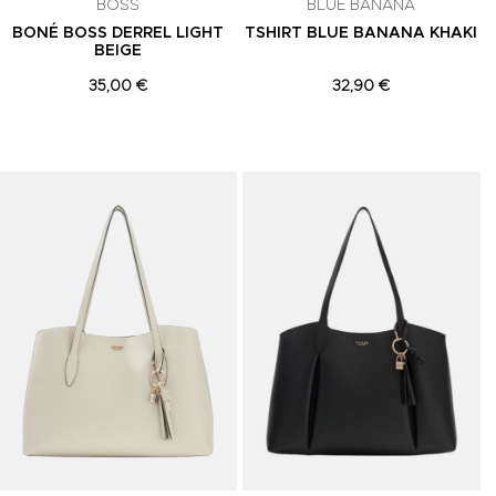
BOSS
BLUE BANANA
BONÉ BOSS DERREL LIGHT
TSHIRT BLUE BANANA KHAKI
BEIGE
35,00 €
32,90 €
Adicionar aos Favoritos
Adicionar aos Favoritos
A