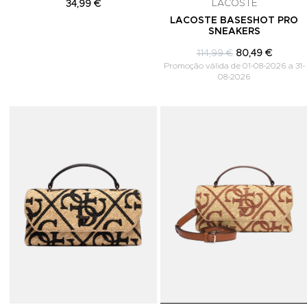
LACOSTE
34,99 €
LACOSTE BASESHOT PRO
SNEAKERS
114,99 €
80,49 €
Promoção válida de 01-08-2026 a 31-
08-2026
Adicionar aos Favoritos