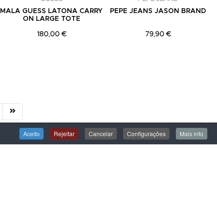
MALA GUESS LATONA CARRY
PEPE JEANS JASON BRAND
ON LARGE TOTE
180,00 €
79,90 €
Aceito
Rejeitar
Cancelar
Configurações
Mais info
ÁREA DE CLIENTE
Iniciar Sessão
Criar uma Conta
Encomendas