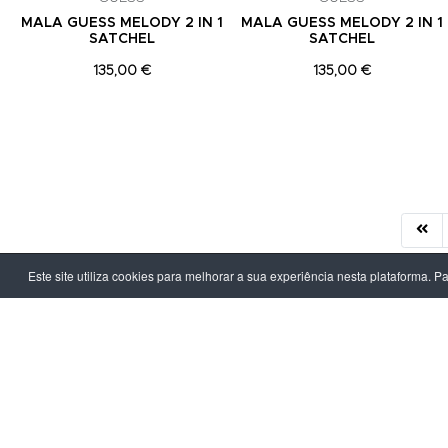
MALA GUESS MELODY 2 IN 1
MALA GUESS MELODY 2 IN 1
SATCHEL
SATCHEL
135,00 €
135,00 €
Este site utiliza cookies para melhorar a sua experiência nesta plataforma. P
LPOINT GROUP
INFORMAÇ
Sobre Nós
Política de Pr
Lojas
Termos & Con
Campanhas
Prazo e Custo