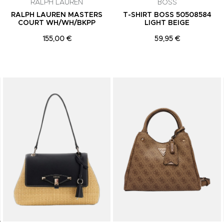
RALPH LAUREN
BOSS
RALPH LAUREN MASTERS
T-SHIRT BOSS 50508584
COURT WH/WH/BKPP
LIGHT BEIGE
155,00 €
59,95 €
Adicionar aos Favoritos
Adicionar aos Favoritos