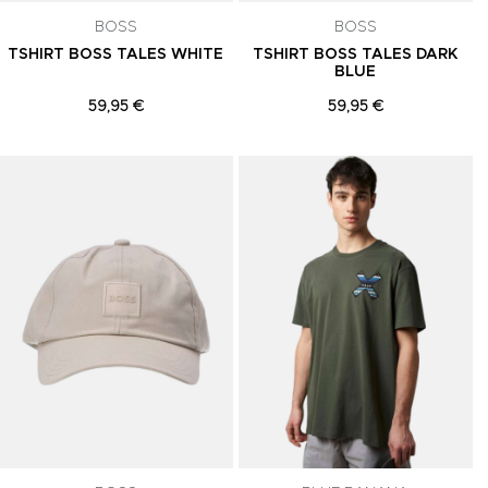
BOSS
BOSS
TSHIRT BOSS TALES WHITE
TSHIRT BOSS TALES DARK
BLUE
59,95 €
59,95 €
Adicionar aos Favoritos
Adicionar aos Favoritos
A