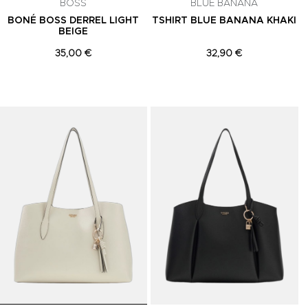
BOSS
BLUE BANANA
BONÉ BOSS DERREL LIGHT
TSHIRT BLUE BANANA KHAKI
BEIGE
35,00 €
32,90 €
Adicionar aos Favoritos
Adicionar aos Favoritos
A