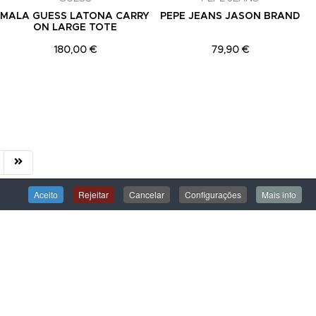
MALA GUESS LATONA CARRY
PEPE JEANS JASON BRAND
ON LARGE TOTE
180,00 €
79,90 €
Aceito
Rejeitar
Cancelar
Configurações
Mais info
ÁREA DE CLIENTE
Iniciar Sessão
Criar uma Conta
Encomendas