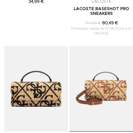
LACOSTE
34,99 €
LACOSTE BASESHOT PRO
SNEAKERS
114,99 €
80,49 €
Promoção válida de 01-08-2026 a 31-
08-2026
Adicionar aos Favoritos