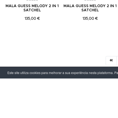
MALA GUESS MELODY 2 IN 1
MALA GUESS MELODY 2 IN 1
SATCHEL
SATCHEL
135,00 €
135,00 €
Este site utiliza cookies para melhorar a sua experiência nesta plataforma. P
LPOINT GROUP
INFORMAÇ
Sobre Nós
Política de Pr
Lojas
Termos & Con
Campanhas
Prazo e Custo