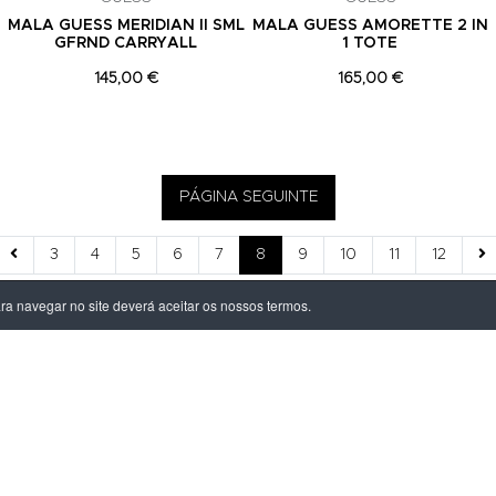
MALA GUESS MERIDIAN II SML
MALA GUESS AMORETTE 2 IN
GFRND CARRYALL
1 TOTE
145,00 €
165,00 €
PÁGINA SEGUINTE
3
4
5
6
7
8
9
10
11
12
ara navegar no site deverá aceitar os nossos termos.
ÃO LEGAL
PRODUTOS
ivacidade
Homem
dições
Mulher
s de Entrega
Criança