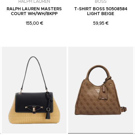
RALPH LAUREN
BOSS
RALPH LAUREN MASTERS
T-SHIRT BOSS 50508584
COURT WH/WH/BKPP
LIGHT BEIGE
155,00 €
59,95 €
Adicionar aos Favoritos
Adicionar aos Favoritos