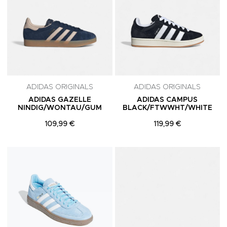
ADIDAS ORIGINALS
ADIDAS ORIGINALS
ADIDAS GAZELLE
ADIDAS CAMPUS
NINDIG/WONTAU/GUM
BLACK/FTWWHT/WHITE
109,99 €
119,99 €
Adicionar aos Favoritos
A