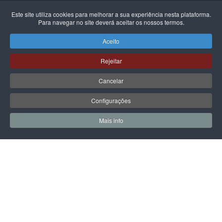
LPOINT GROUP
Este site utiliza cookies para melhorar a sua experiência nesta plataforma.
Para navegar no site deverá aceitar os nossos termos.
Sobre Nós
Aceito
Lojas
Rejeitar
Campanhas
Cancelar
Contactos
Configurações
INFORMAÇÃO LEGAL
Mais info
0
0
Política de Privacidade
Meus Favoritos
Carrin
Termos & Condições
Prazo e Custos de Entrega
Livro de Reclamações Eletrónico
Centro de Arbitragem e Conflitos
PRODUTOS