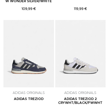
W WONDER SILVER/WHITE
109,99 €
119,99 €
Adicionar aos Favoritos
A
ADIDAS ORIGINALS
ADIDAS ORIGINALS
ADIDAS TREZIOD
ADIDAS TREZIOD 2
CRYWHT/BLACK/FWWHT