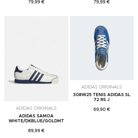
79,99 €
79,99 €
Adicionar aos Favoritos
A
ADIDAS ORIGINALS
308W25 TENIS ADIDAS SL
72 RS J
ADIDAS ORIGINALS
69,90 €
ADIDAS SAMOA
WHITE/DKBLUE/GOLDMT
89,99 €