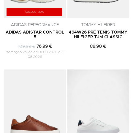
SALDOS -30%
ADIDAS PERFORMANCE
TOMMY HILFIGER
ADIDAS ADISTAR CONTROL
494W26 PRE TENIS TOMMY
5
HILFIGER TJM CLASSIC
109,99 €
76,99 €
89,90 €
Promoção válida de 01-08-2026 a 31-
08-2026
Adicionar aos Favoritos
A