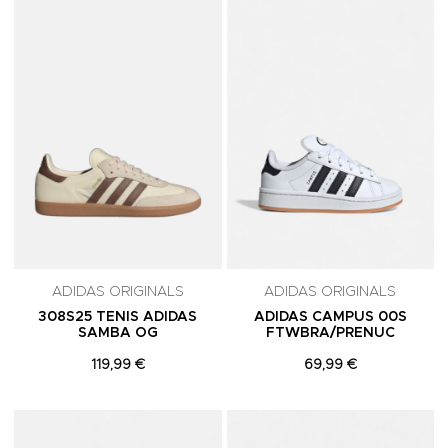
Adicionar aos Favoritos
A
ADIDAS ORIGINALS
ADIDAS ORIGINALS
308S25 TENIS ADIDAS
ADIDAS CAMPUS 00S
SAMBA OG
FTWBRA/PRENUC
119,99 €
69,99 €
Adicionar aos Favoritos
A