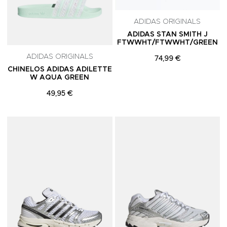
ADIDAS ORIGINALS
ADIDAS STAN SMITH J
FTWWHT/FTWWHT/GREEN
ADIDAS ORIGINALS
74,99 €
CHINELOS ADIDAS ADILETTE
W AQUA GREEN
49,95 €
Adicionar aos Favoritos
A