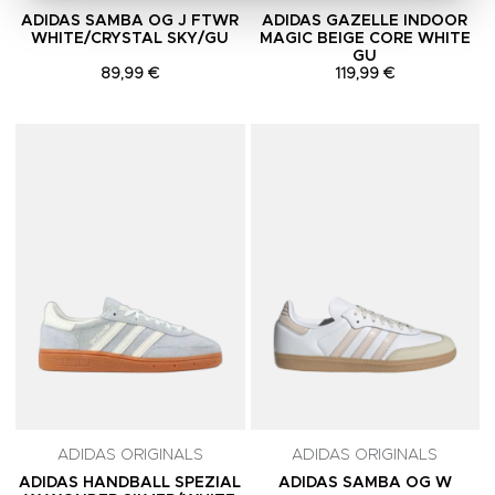
ADIDAS SAMBA OG J FTWR
ADIDAS GAZELLE INDOOR
WHITE/CRYSTAL SKY/GU
MAGIC BEIGE CORE WHITE
GU
89,99 €
119,99 €
Adicionar aos Favoritos
A
ADIDAS ORIGINALS
ADIDAS ORIGINALS
ADIDAS HANDBALL SPEZIAL
ADIDAS SAMBA OG W