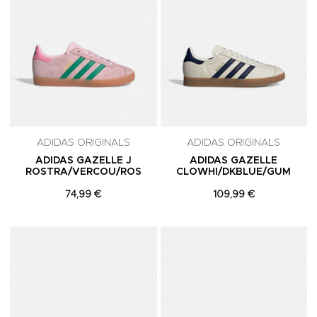
ADIDAS ORIGINALS
ADIDAS ORIGINALS
ADIDAS GAZELLE J
ADIDAS GAZELLE
ROSTRA/VERCOU/ROS
CLOWHI/DKBLUE/GUM
74,99 €
109,99 €
Adicionar aos Favoritos
A