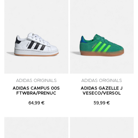
ADIDAS ORIGINALS
ADIDAS ORIGINALS
ADIDAS CAMPUS 00S
ADIDAS GAZELLE J
FTWBRA/PRENUC
VESECO/VERSOL
64,99 €
59,99 €
Adicionar aos Favoritos
A