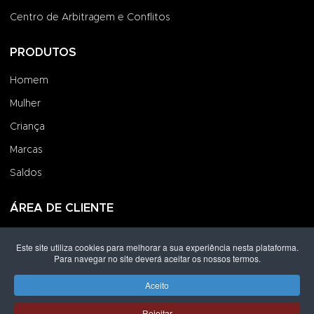
Centro de Arbitragem e Conflitos
PRODUTOS
Homem
Mulher
Criança
Marcas
Saldos
ÁREA DE CLIENTE
Iniciar Sessão
Este site utiliza cookies para melhorar a sua experiência nesta plataforma.
Para navegar no site deverá aceitar os nossos termos.
Criar uma Conta
Encomendas
Aceito
Rejeitar
Direitos de autor © 2026 Grupo Lpoint® Footwear & Co.. Todos os