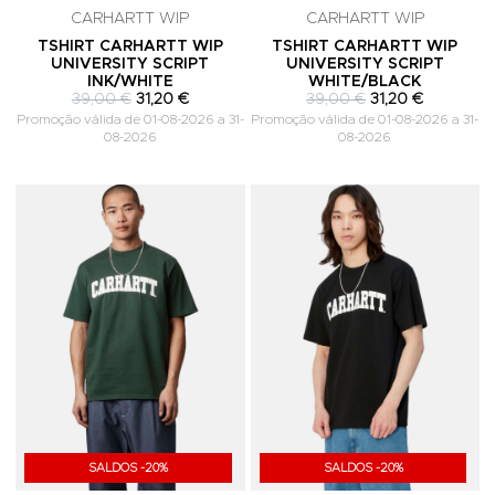
CARHARTT WIP
CARHARTT WIP
TSHIRT CARHARTT WIP
TSHIRT CARHARTT WIP
UNIVERSITY SCRIPT
UNIVERSITY SCRIPT
INK/WHITE
WHITE/BLACK
39,00 €
31,20 €
39,00 €
31,20 €
Promoção válida de 01-08-2026 a 31-
Promoção válida de 01-08-2026 a 31-
08-2026
08-2026
Adicionar aos Favoritos
A
SALDOS -20%
SALDOS -20%