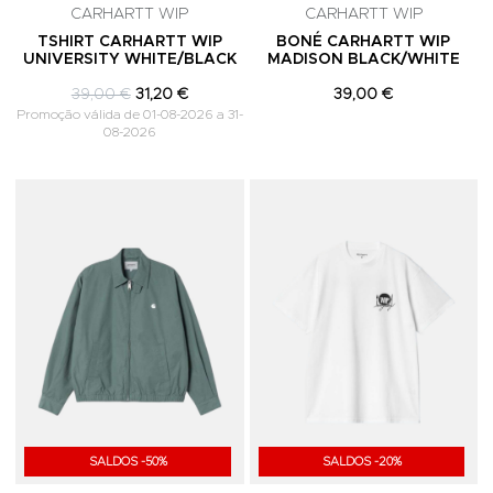
CARHARTT WIP
CARHARTT WIP
TSHIRT CARHARTT WIP
BONÉ CARHARTT WIP
UNIVERSITY WHITE/BLACK
MADISON BLACK/WHITE
39,00 €
31,20 €
39,00 €
Promoção válida de 01-08-2026 a 31-
08-2026
Adicionar aos Favoritos
A
SALDOS -50%
SALDOS -20%