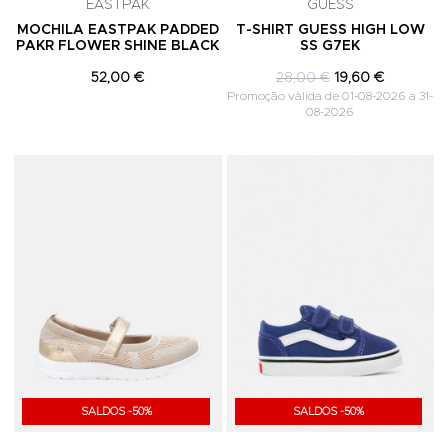
EASTPAK
GUESS
MOCHILA EASTPAK PADDED
T-SHIRT GUESS HIGH LOW
PAKR FLOWER SHINE BLACK
SS G7EK
52,00 €
28,00 €
19,60 €
Promoção válida de 01-08-2026 a 31-
08-2026
Adicionar aos Favoritos
A
SALDOS -50%
SALDOS -50%