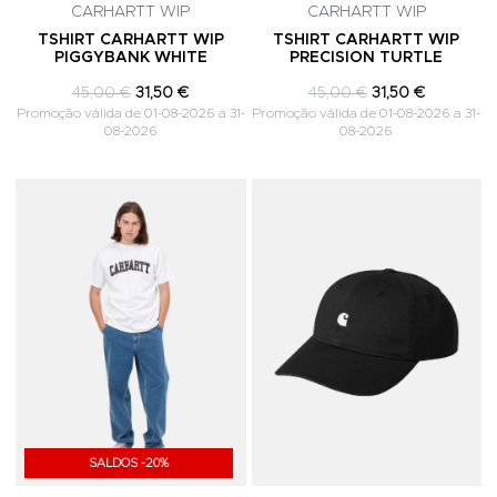
CARHARTT WIP
CARHARTT WIP
TSHIRT CARHARTT WIP
TSHIRT CARHARTT WIP
PIGGYBANK WHITE
PRECISION TURTLE
45,00 €
31,50 €
45,00 €
31,50 €
Promoção válida de 01-08-2026 a 31-
Promoção válida de 01-08-2026 a 31-
08-2026
08-2026
Adicionar aos Favoritos
A
SALDOS -20%