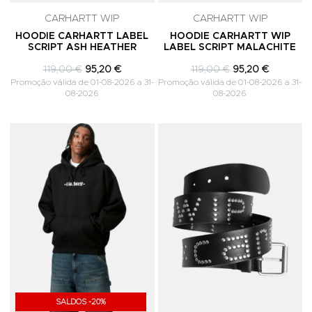
CARHARTT WIP
CARHARTT WIP
HOODIE CARHARTT LABEL
HOODIE CARHARTT WIP
SCRIPT ASH HEATHER
LABEL SCRIPT MALACHITE
119,00 €
95,20 €
119,00 €
95,20 €
Promoção válida de 01-08-2026 a 31-
Promoção válida de 01-08-2026 a 31-
08-2026
08-2026
Adicionar aos Favoritos
A
SALDOS -20%