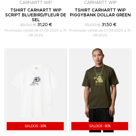
CARHARTT WIP
CARHARTT WIP
TSHIRT CARHARTT WIP
TSHIRT CARHARTT WIP
SCRIPT BLUEBIRD/FLEUR DE
PIGGYBANK DOLLAR GREEN
SEL
39,00 €
31,20 €
45,00 €
31,50 €
Promoção válida de 01-08-2026 a 31-
Promoção válida de 01-08-2026 a 31-
08-2026
08-2026
Adicionar aos Favoritos
A
SALDOS -30%
SALDOS -30%