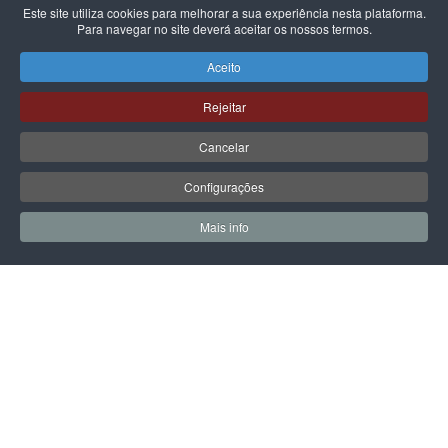
Este site utiliza cookies para melhorar a sua experiência nesta plataforma.
Para navegar no site deverá aceitar os nossos termos.
CARHARTT WIP
CARHARTT WIP
BOLSA CARHARTT WIP
BOLSA CARHARTT WIP
Aceito
NORWICH BLACK
ESSENTIALS MANTA
89,00 €
49,00 €
Rejeitar
Cancelar
Configurações
PÁGINA SEGUINTE
Mais info
0
0
Meus Favoritos
Carrin
LPOINT GROUP