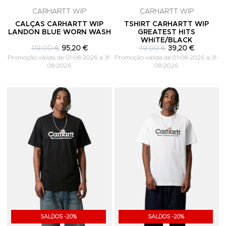
CARHARTT WIP
CARHARTT WIP
CALÇAS CARHARTT WIP
TSHIRT CARHARTT WIP
LANDON BLUE WORN WASH
GREATEST HITS
WHITE/BLACK
119,00 €
95,20 €
49,00 €
39,20 €
Promoção válida de 01-08-2026 a 31-
Promoção válida de 01-08-2026 a 31-
08-2026
08-2026
Adicionar aos Favoritos
A
SALDOS -20%
SALDOS -20%