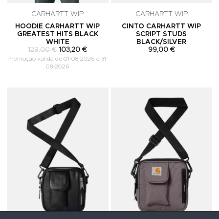
CARHARTT WIP
CARHARTT WIP
HOODIE CARHARTT WIP
CINTO CARHARTT WIP
GREATEST HITS BLACK
SCRIPT STUDS
WHITE
BLACK/SILVER
129,00 €
103,20 €
99,00 €
Promoção válida de 01-08-2026 a 31-
08-2026
Adicionar aos Favoritos
A