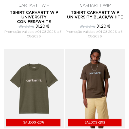
CARHARTT WIP
CARHARTT WIP
TSHIRT CARHARTT WIP
TSHIRT CARHARTT WIP
UNIVERSITY
UNIVERSITY BLACK/WHITE
CONIFER/WHITE
39,00 €
31,20 €
39,00 €
31,20 €
Promoção válida de 01-08-2026 a 31-
Promoção válida de 01-08-2026 a 31-
08-2026
08-2026
Adicionar aos Favoritos
A
SALDOS -20%
SALDOS -20%