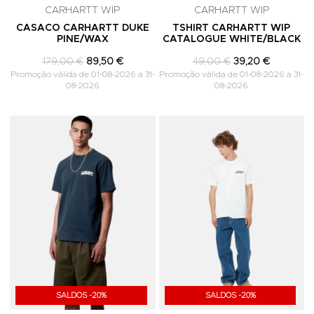
CARHARTT WIP
CARHARTT WIP
CASACO CARHARTT DUKE
TSHIRT CARHARTT WIP
PINE/WAX
CATALOGUE WHITE/BLACK
179,00 €
89,50 €
49,00 €
39,20 €
Promoção válida de 01-08-2026 a 31-
Promoção válida de 01-08-2026 a 31-
08-2026
08-2026
Adicionar aos Favoritos
A
SALDOS -20%
SALDOS -20%