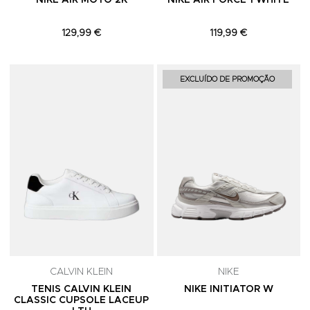
NIKE AIR MOTO 2K
NIKE AIR FORCE 1 WHITE
129,99 €
119,99 €
Adicionar aos Favoritos
A
EXCLUÍDO DE PROMOÇÃO
CALVIN KLEIN
NIKE
TENIS CALVIN KLEIN
NIKE INITIATOR W
CLASSIC CUPSOLE LACEUP