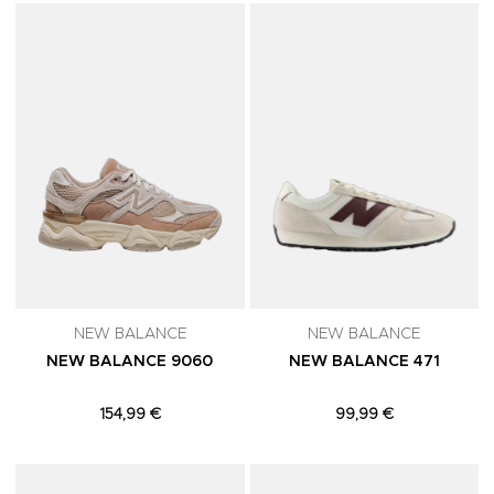
Adicionar aos Favoritos
A
NEW BALANCE
NEW BALANCE
NEW BALANCE 9060
NEW BALANCE 471
154,99 €
99,99 €
Adicionar aos Favoritos
A