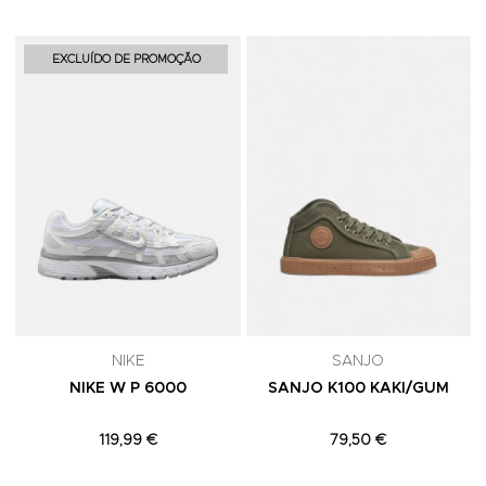
Adicionar aos Favoritos
A
EXCLUÍDO DE PROMOÇÃO
NIKE
SANJO
NIKE W P 6000
SANJO K100 KAKI/GUM
119,99 €
79,50 €