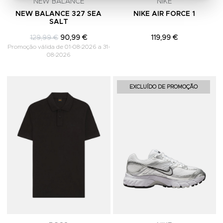
NEW BALANCE
NIKE
NEW BALANCE 327 SEA
NIKE AIR FORCE 1
SALT
129,99 €
90,99 €
119,99 €
Promoção válida de 01-08-2026 a 31-
08-2026
Adicionar aos Favoritos
A
EXCLUÍDO DE PROMOÇÃO