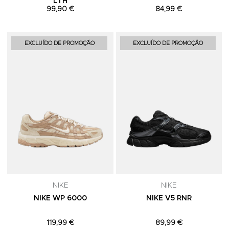
LTH
99,90 €
84,99 €
Adicionar aos Favoritos
A
EXCLUÍDO DE PROMOÇÃO
EXCLUÍDO DE PROMOÇÃO
NIKE
NIKE
NIKE WP 6000
NIKE V5 RNR
119,99 €
89,99 €