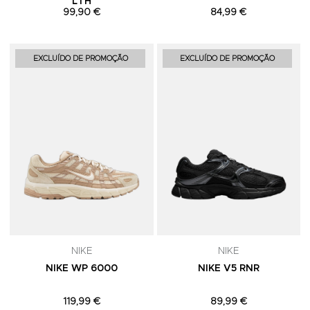
LTH
99,90 €
84,99 €
Adicionar aos Favoritos
A
EXCLUÍDO DE PROMOÇÃO
EXCLUÍDO DE PROMOÇÃO
NIKE
NIKE
NIKE WP 6000
NIKE V5 RNR
119,99 €
89,99 €