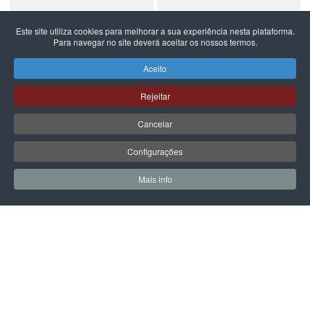
Este site utiliza cookies para melhorar a sua experiência nesta plataforma.
Para navegar no site deverá aceitar os nossos termos.
NEW BALANCE
NEW BALANCE
NEW BALANCE 740
NEW BALANCE 740
Aceito
99,99 €
59,99 €
Rejeitar
Cancelar
Configurações
PÁGINA SEGUINTE
Mais info
0
0
Meus Favoritos
Carrin