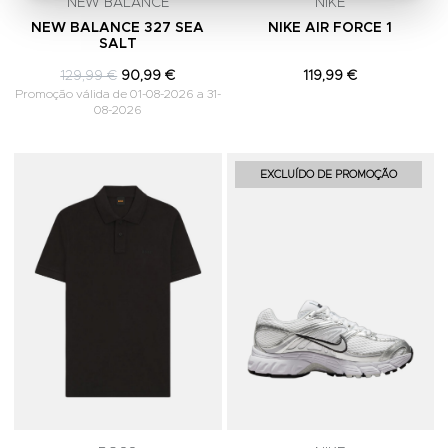
NEW BALANCE
NIKE
NEW BALANCE 327 SEA
NIKE AIR FORCE 1
SALT
129,99 €
90,99 €
119,99 €
Promoção válida de 01-08-2026 a 31-
08-2026
Adicionar aos Favoritos
A
EXCLUÍDO DE PROMOÇÃO