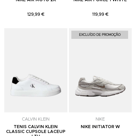
NIKE AIR MOTO 2K
NIKE AIR FORCE 1 WHITE
129,99 €
119,99 €
Adicionar aos Favoritos
A
EXCLUÍDO DE PROMOÇÃO
CALVIN KLEIN
NIKE
TENIS CALVIN KLEIN
NIKE INITIATOR W
CLASSIC CUPSOLE LACEUP