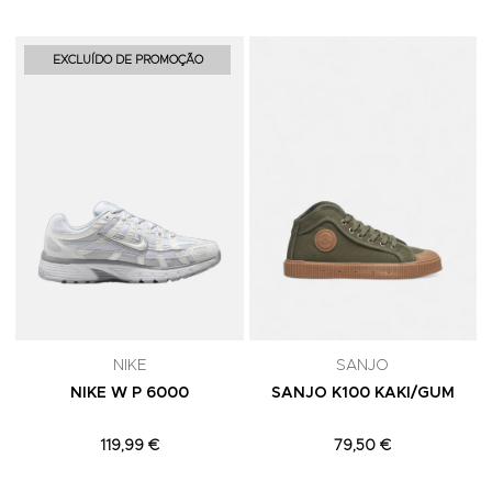
Adicionar aos Favoritos
A
EXCLUÍDO DE PROMOÇÃO
NIKE
SANJO
NIKE W P 6000
SANJO K100 KAKI/GUM
119,99 €
79,50 €