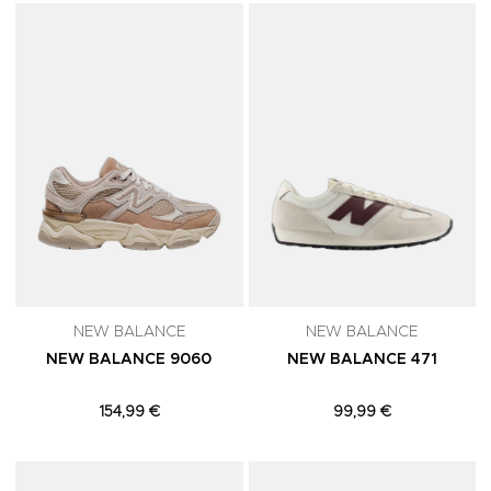
Adicionar aos Favoritos
A
NEW BALANCE
NEW BALANCE
NEW BALANCE 9060
NEW BALANCE 471
154,99 €
99,99 €
Adicionar aos Favoritos
A