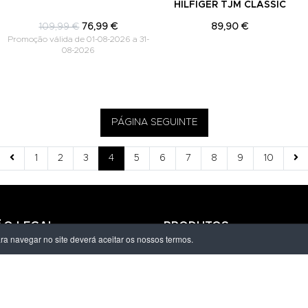
HILFIGER TJM CLASSIC
109,99 €
76,99 €
89,90 €
Promoção válida de 01-08-2026 a 31-
08-2026
PÁGINA SEGUINTE
1
2
3
4
5
6
7
8
9
10
ÃO LEGAL
PRODUTOS
ara navegar no site deverá aceitar os nossos termos.
ivacidade
Homem
dições
Mulher
s de Entrega
Criança