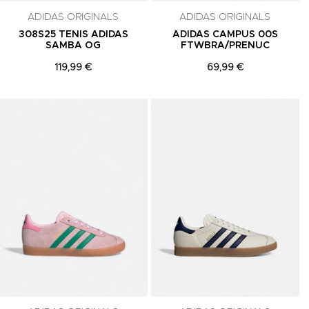
ADIDAS ORIGINALS
ADIDAS ORIGINALS
308S25 TENIS ADIDAS
ADIDAS CAMPUS 00S
SAMBA OG
FTWBRA/PRENUC
119,99 €
69,99 €
Adicionar aos Favoritos
Adicionar aos Favoritos
A