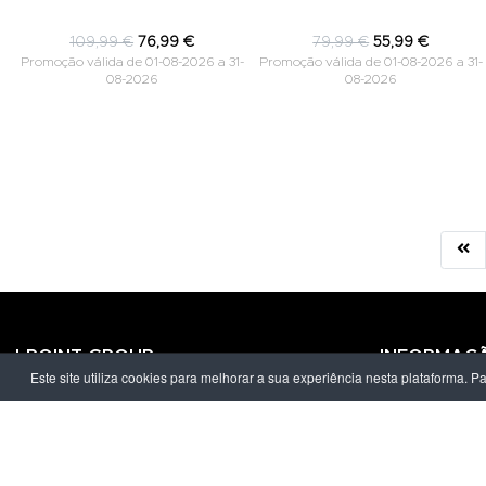
109,99 €
76,99 €
79,99 €
55,99 €
Promoção válida de 01-08-2026 a 31-
Promoção válida de 01-08-2026 a 31-
08-2026
08-2026
LPOINT GROUP
INFORMAÇ
Este site utiliza cookies para melhorar a sua experiência nesta plataforma. P
Sobre Nós
Política de Pr
Lojas
Termos & Con
Campanhas
Prazo e Custo