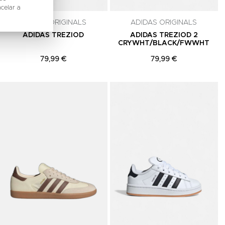
celar a
ADIDAS ORIGINALS
ADIDAS ORIGINALS
ADIDAS TREZIOD
ADIDAS TREZIOD 2
CRYWHT/BLACK/FWWHT
79,99 €
79,99 €
Adicionar aos Favoritos
Adicionar aos Favoritos
A