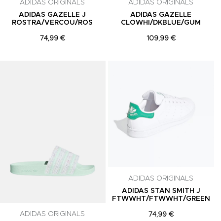
ADIDAS ORIGINALS
ADIDAS ORIGINALS
ADIDAS GAZELLE J
ADIDAS GAZELLE
ROSTRA/VERCOU/ROS
CLOWHI/DKBLUE/GUM
74,99 €
109,99 €
Adicionar aos Favoritos
Adicionar aos Favoritos
A
ADIDAS ORIGINALS
ADIDAS STAN SMITH J
FTWWHT/FTWWHT/GREEN
ADIDAS ORIGINALS
74,99 €