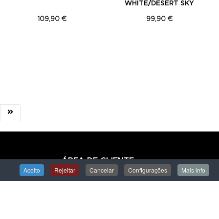
WHITE/DESERT SKY
109,90 €
99,90 €
ÁREA DE CLIENTE
Aceito
Rejeitar
Cancelar
Configurações
Mais info
Iniciar Sessão
Criar uma Conta
Encomendas