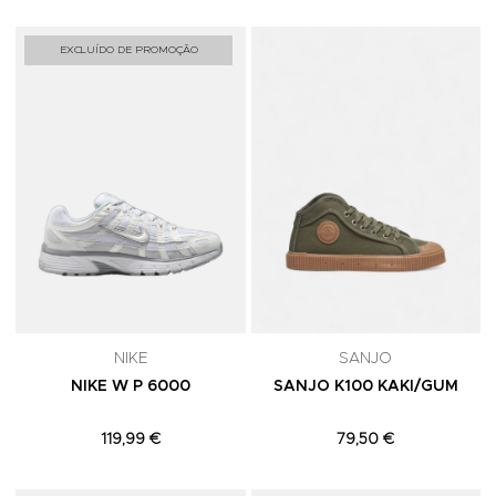
Adicionar aos Favoritos
A
EXCLUÍDO DE PROMOÇÃO
NIKE
SANJO
NIKE W P 6000
SANJO K100 KAKI/GUM
119,99 €
79,50 €