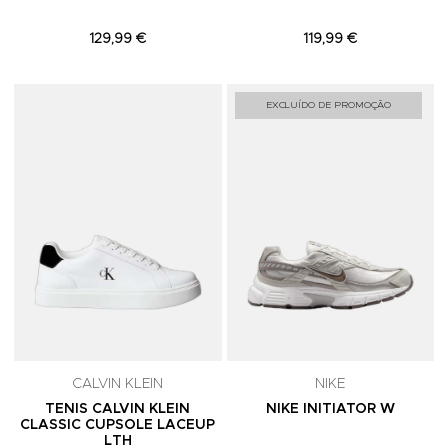
129,99 €
119,99 €
Adicionar aos Favoritos
A
EXCLUÍDO DE PROMOÇÃO
CALVIN KLEIN
NIKE
TENIS CALVIN KLEIN
NIKE INITIATOR W
CLASSIC CUPSOLE LACEUP
LTH