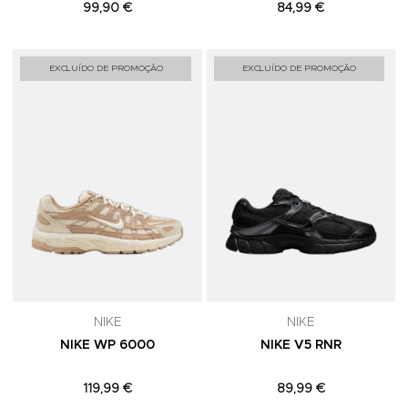
99,90 €
84,99 €
Adicionar aos Favoritos
A
EXCLUÍDO DE PROMOÇÃO
EXCLUÍDO DE PROMOÇÃO
NIKE
NIKE
NIKE WP 6000
NIKE V5 RNR
119,99 €
89,99 €