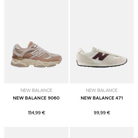
Adicionar aos Favoritos
A
NEW BALANCE
NEW BALANCE
NEW BALANCE 9060
NEW BALANCE 471
154,99 €
99,99 €
Adicionar aos Favoritos
A