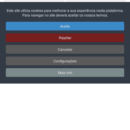
Este site utiliza cookies para melhorar a sua experiência nesta plataforma.
Para navegar no site deverá aceitar os nossos termos.
NEW BALANCE
NEW BALANCE
NEW BALANCE 740
NEW BALANCE 740
Aceito
99,99 €
59,99 €
Rejeitar
Cancelar
Configurações
PÁGINA SEGUINTE
Mais info
0
0
Meus Favoritos
Carrin
LPOINT GROUP