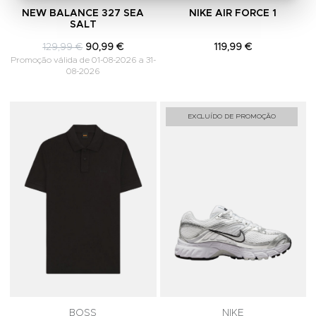
NEW BALANCE 327 SEA
NIKE AIR FORCE 1
SALT
129,99 €
90,99 €
119,99 €
Promoção válida de 01-08-2026 a 31-
08-2026
Adicionar aos Favoritos
A
EXCLUÍDO DE PROMOÇÃO
BOSS
NIKE