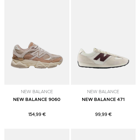
Adicionar aos Favoritos
A
NEW BALANCE
NEW BALANCE
NEW BALANCE 9060
NEW BALANCE 471
154,99 €
99,99 €
Adicionar aos Favoritos
A