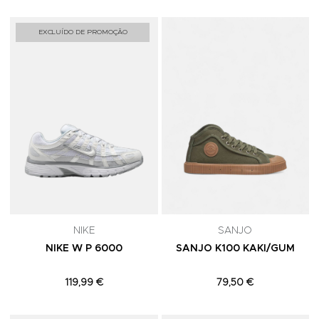
Adicionar aos Favoritos
A
EXCLUÍDO DE PROMOÇÃO
NIKE
SANJO
NIKE W P 6000
SANJO K100 KAKI/GUM
119,99 €
79,50 €