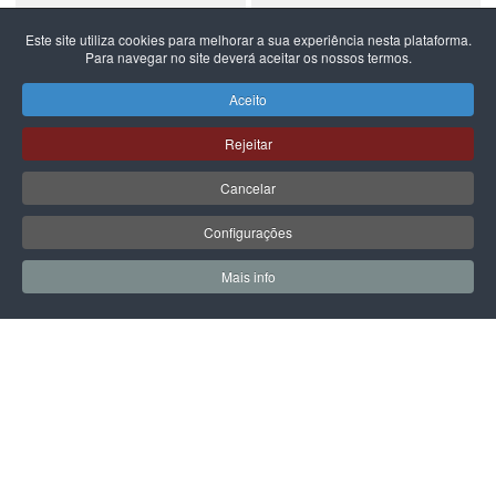
Este site utiliza cookies para melhorar a sua experiência nesta plataforma.
Para navegar no site deverá aceitar os nossos termos.
NEW BALANCE
NEW BALANCE
NEW BALANCE 740
NEW BALANCE 740
Aceito
99,99 €
59,99 €
Rejeitar
Cancelar
Configurações
PÁGINA SEGUINTE
Mais info
0
0
Meus Favoritos
Carrin
LPOINT GROUP