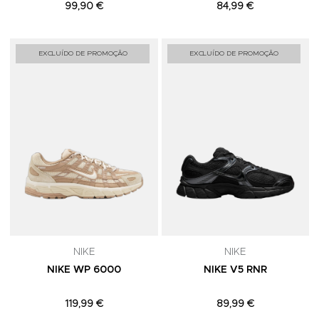
99,90 €
84,99 €
Adicionar aos Favoritos
A
EXCLUÍDO DE PROMOÇÃO
EXCLUÍDO DE PROMOÇÃO
NIKE
NIKE
NIKE WP 6000
NIKE V5 RNR
119,99 €
89,99 €