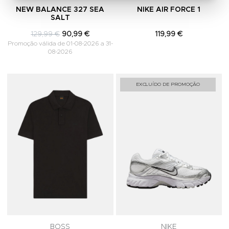
NEW BALANCE 327 SEA
NIKE AIR FORCE 1
SALT
129,99 €
90,99 €
119,99 €
Promoção válida de 01-08-2026 a 31-
08-2026
Adicionar aos Favoritos
A
EXCLUÍDO DE PROMOÇÃO
BOSS
NIKE