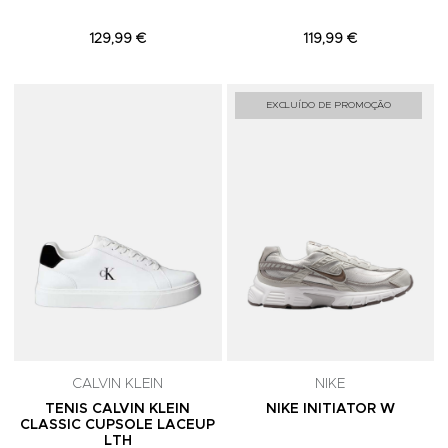
129,99 €
119,99 €
Adicionar aos Favoritos
A
EXCLUÍDO DE PROMOÇÃO
CALVIN KLEIN
NIKE
TENIS CALVIN KLEIN
NIKE INITIATOR W
CLASSIC CUPSOLE LACEUP
LTH